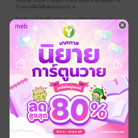
เสมอ ทุกวันจึงหาเรื่องยุ่งยากเล็กๆ น้อยๆ ที่ไม่เกิดอันตราย
ร้ายแรงเพื่อให้อีกฝ่ายออกมาช่วย
ไม่รู้ตั้งแต่เมื่อไรที่จิ้งเยี่ยไม่ต้องการให้อ้านจิ่วไปจากข้าง
กายตน ถึงขั้นอยากครอบครองอีกฝ่ายเป็นของตัวเอง
แต่แล้วเขาพลันค้นพบความลับบางอย่างของเจ้าตัวที่ทำให้
ชีวิตของเขาเปลี่ยนไปตลอดกาล...
คำเตือน : นิยายเรื่องนี้เป็นแนวผู้ชายท้องได้ (mpreg)
ตำหนักไร้ต์รักขอนำเสนอนิยายเรื่องฮิตจาก readAwrite
ในรูปแบบอีบุ๊กเจ้าค่ะ
คลั่งรักองครักษ์ลับ เล่ม 3