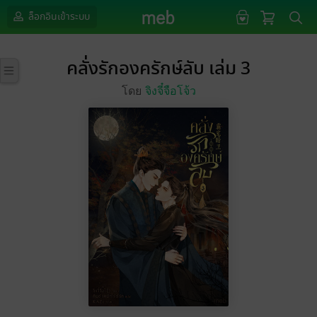
ล็อกอินเข้าระบบ
คลั่งรักองครักษ์ลับ เล่ม 3
โดย
จิงจี๋จือโจ้ว