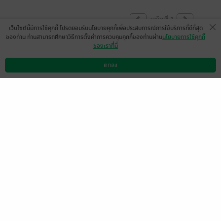
หน้าที่ 1
เว็บไซต์นี้มีการใช้คุกกี้ โปรดยอมรับนโยบายคุกกี้เพื่อประสบการณ์การใช้บริการที่ดีที่สุด
ของท่าน ท่านสามารถศึกษาวิธีการตั้งค่าการควบคุมคุกกี้ของท่านผ่าน
นโยบายการใช้คุกกี้
ของเราที่นี่
มีแล้ว -
นิรนามID : T3iwr
04722
8 ก.ค. 2568
13:16 น.
ตกลง
ดาวน์โหลดแอป
วิธีการใช้งาน
ติดต่อเรา
หน้าที่ 1
เลือกหมวดหมู่
+
บริการช่วยเหลือ
+
เกี่ยวกับเรา
+
กลุ่มธุรกิจในเครือ
+