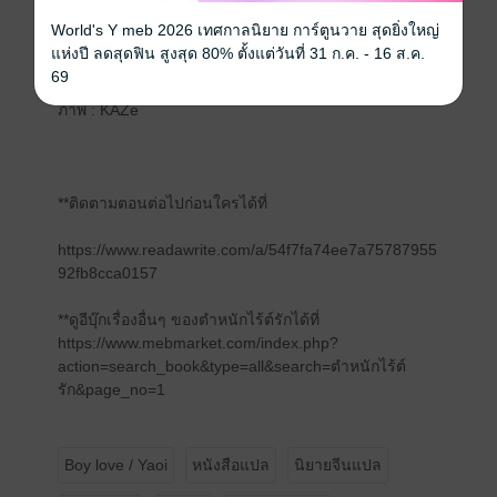
เขียน : จิงจี๋จือโจ้ว
World's Y meb 2026 เทศกาลนิยาย การ์ตูนวาย สุดยิ่งใหญ่
แห่งปี ลดสุดฟิน สูงสุด 80% ตั้งแต่วันที่ 31 ก.ค. - 16 ส.ค.
แปล : ทีมตำหนักไร้ต์รัก [suxian, ธราดล]
69
ภาพ : KAZe
**ติดตามตอนต่อไปก่อนใครได้ที่
https://www.readawrite.com/a/54f7fa74ee7a75787955
92fb8cca0157
**ดูอีบุ๊กเรื่องอื่นๆ ของตำหนักไร้ต์รักได้ที่
https://www.mebmarket.com/index.php?
action=search_book&type=all&search=ตำหนักไร้ต์
รัก&page_no=1
Boy love / Yaoi
หนังสือแปล
นิยายจีนแปล