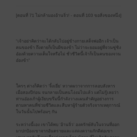
[ตอนที่ 71 ไม่กล้ามองอ้านจิ่ว! - ตอนที่ 103 ขอสิ่งของหนึ่ง]
“เจ้าอย่าคิดว่าจะได้กลับไปอยู่ข้างกายเสด็จพ่ออีก เจ้าเป็น
คนของข้า ถึงตายก็เป็นผีของข้า ไม่ว่าจะยอมอยู่ที่จวนซู่ชิง
อ๋องด้วยความเต็มใจหรือไม่ ชั่วชีวิตนี้เจ้าก็เป็นคนของจวน
อ๋องข้า”
ใครๆ ต่างก็คิดว่า ‘จิ้งเยี่ย’ หวาดผวาจากการลอบสังหาร
เมื่อสองปีก่อน จนกลายเป็นคนโง่งมไปแล้ว แต่ไม่รู้เลยว่า
ท่านอ๋องเก้าผู้เงียบขรึมนี้กำลังวางแผนสำคัญอย่างการ
ตามหาคนที่ช่วยชีวิตและสืบหาผู้ร้ายตัวจริงจากเหตุการณ์
ในวันนั้นไปพร้อมๆ กัน
ระหว่างนี้เอง เขาได้พบ ‘อ้านจิ่ว’ องครักษ์ลับในจวนที่ออก
มาปกป้องเขาจากอันตรายและแสดงความภักดีต่อเขา