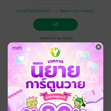
LifeStyle&Travel
นิตยสารสุขภาพและ
อาหาร
ฟรี
No Rating
ติดตาม
แชร์
ประเภทไฟล์
pdf
วันที่วางขาย
01 กรกฎาคม 2568
ความยาว
92 หน้า
ราคาปก
ฟรี