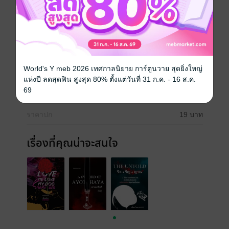
ดรามา
ลึกลับ
สยองขวัญ
ผี / วิญญาณ
หักมุม
ประเภทไฟล์
pdf, epub
(สารบัญ)
World's Y meb 2026 เทศกาลนิยาย การ์ตูนวาย สุดยิ่งใหญ่
วันที่วางขาย
26 มิถุนายน 2568
แห่งปี ลดสุดฟิน สูงสุด 80% ตั้งแต่วันที่ 31 ก.ค. - 16 ส.ค.
69
ความยาว
34 หน้า (≈ 5,884 คำ)
ราคาปก
19 บาท
เรื่องที่คุณน่าจะสนใจ