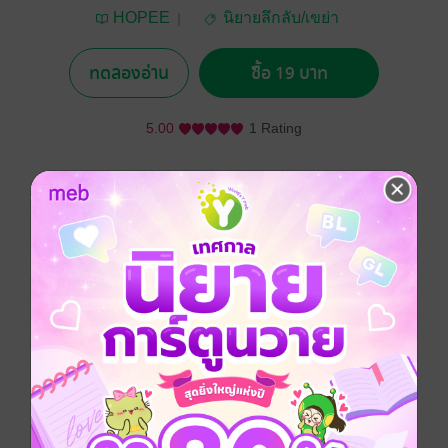
HOPEE
นิยายลึกลับ/เขย่า
ขวัญ
ทดลองอ่าน
ซื้อ 19 บาท
5.00
1 Rating
อยากได้
ซื้อเป็นของขวัญ
ติดตาม
แชร์
ดาว ตัดสินใจกลับมายังบ้านเกิดที่ไม่ได้มาเยือนนับสิบปี
ด้วยเหตุจำเป็นและการสืบหาความจริงบางอย่างเกี่ยวกับ
พ่อและแม่ของเธอ
ก่อนจะมี "บุคคลปริศนา" มาเคาะประตูบ้าน พร้อมความ
โกลาหลที่ถาถมใส่ไม่ยั้ง