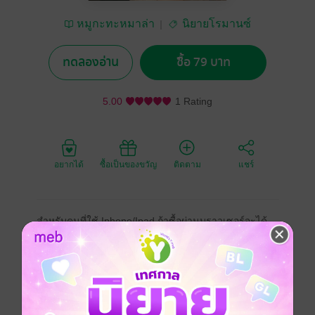
หมูกะทะหมาล่า
นิยายโรมานซ์
ทดลองอ่าน
ซื้อ 79 บาท
5.00
1 Rating
อยากได้
ซื้อเป็นของขวัญ
ติดตาม
แชร์
สำหรับคนที่ใช้ Iphone/Ipad ถ้าซื้อผ่านบราวเซอร์จะได้
ราคาถูกกว่าซื้อจากในแอฟนะคะ
ท่ามกลางงานวิวาห์ที่ถูกจัดฉากอย่างสมบูรณ์แบบ หัวใจ
สองดวงกลับเย็นชาดุจน้ำแข็ง การแต่งงานที่ผูกพันด้วย
พันธะทางธุรกิจและหน้าตาทางสังคม ไม่ได้นำมาซึ่งความ
รัก หากแต่เป็นกำแพงที่สูงเสียดฟ้า บังตาบดบังความรู้สึก