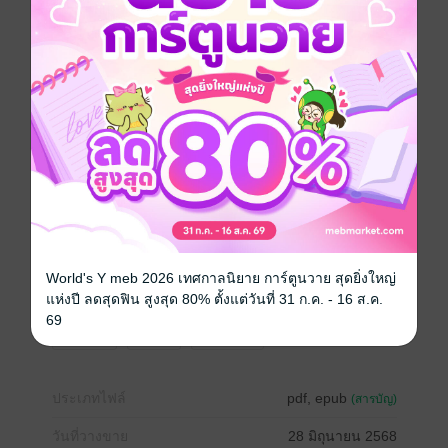
ที่แท้จริง เจ้าสาวผู้แบกรับความไม่มั่นคงในใจ ส่วนเจ้าบ่าว
ก็จมอยู่กับปมอดีตที่ฝังลึกและเงาของใครอีกคน การปะทะ
คารมที่แฝงด้วยความเย็นชาทำให้พวกเขาห่างเหินออกไป
ทุกที แต่ในความสัมพันธ์ที่ถูกบีบบังคับนี้ ความรู้สึกบาง
อย่างที่ไม่อาจปฏิเสธก็เริ่มก่อตัวขึ้นช้าๆ ทว่าอุปสรรคจาก
มือที่สามและแรงกดดันจากครอบครัวกลับยิ่งทำให้ทุกอย่าง
ซับซ้อนยิ่งกว่าเดิม
จะให้เปิดใจกับคนที่ไม่เคยรู้จักกันดีพอ... มันไม่ง่ายเลย
เมื่อความจริงถูกเปิดเผย ความเจ็บปวดจากการถูกหักหลัง
ถาโถมเข้าใส่ แล้วความรักที่ถูกสร้างจากคำลวงจะ
สามารถเติบโตเป็นความผูกพันที่ยั่งยืนได้หรือไม่ หรือทุก
World's Y meb 2026 เทศกาลนิยาย การ์ตูนวาย สุดยิ่งใหญ่
อย่างจะพังทลายลงในที่สุด
แห่งปี ลดสุดฟิน สูงสุด 80% ตั้งแต่วันที่ 31 ก.ค. - 16 ส.ค.
69
โรมานซ์
ดรามา
โรแมนติก
ประเภทไฟล์
pdf, epub
(สารบัญ)
วันที่วางขาย
28 มิถุนายน 2568