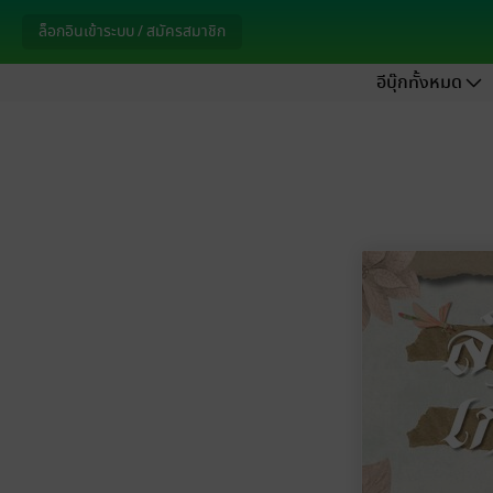
ล็อกอินเข้าระบบ / สมัครสมาชิก
อีบุ๊กทั้งหมด