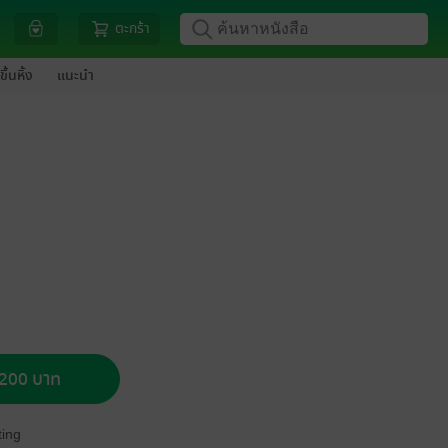
ตะกร้า
ขึ้นหิ้ง
แนะนำ
์
อ 200 บาท
ing