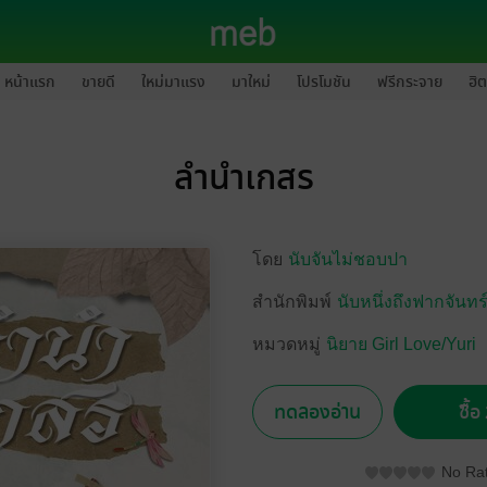
หน้าแรก
ขายดี
ใหม่มาแรง
มาใหม่
โปรโมชัน
ฟรีกระจาย
ฮิต
ลำนำเกสร
โดย
นับจันไม่ชอบปา
สำนักพิมพ์
นับหนึ่งถึงฟากจันทร
หมวดหมู่
นิยาย Girl Love/Yuri
ทดลองอ่าน
ซื้
No Rat