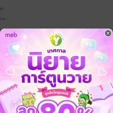
อง
ผ่าน
ลางหาย
าย
ัดจับพลูได้ของบางอย่างมา ใครจะรู้ว่าของชิ้นนั้นมีเจ้าของตามติดตามหวงอย
ตุผลบางอย่างแทน แล้วฉันต้องทำยังไง ทำไมทุกครั้งที่เห็นอดีตของเธอฉัน
ก
โรมานซ์
ย้อนยุค/พีเรียด
รักต่างวัย