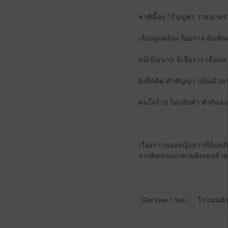
ชาตินี้คง ไร้บุญพา วาสนาคร
เงื่อนผูกคล้อง ก้องกาล ผันพัด
แม้เนิ่นนาน มิเจือจาง เลือน
ยังยึดติด คำสัญญา แม้นตัวต
คนใจร้าย ไยกลับคำ ทำกันลง
เรื่องราวของหญิงสาวที่จับพล
จากติดของมาตามติดเธอด้วยเห
Girl love / Yuri
โรแมนติ