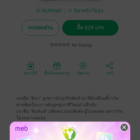
Achimari
นิยายรักวัยรุ่น
ทดลองอ่าน
ซื้อ 329 บาท
No Rating
อยากได้
ซื้อเป็นของขวัญ
ติดตาม
แชร์
เธอคือ "ลินา" ลูกสาวนักธุรกิจพันล้าน ที่ต้องมีบอดี้การ์ด
ตามติดเป็นเงา หลังถูกขู่เอาชีวิตอย่างลึกลับ
เขาคือ "คิมหันต์" อดีตหน่วยรบพิเศษ ผู้ไม่เคยพลาดภารกิจ
ใดจนมาเจอเธอ
คืนหนึ่งหลังเหตุการณ์เฉียดตาย เธอวิ่งหนีฝนมาหลบใน
ห้องเขา ตัวสั่น หน้าซีด ฝนเปียกจนเสื้อติดตัว