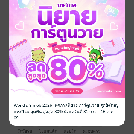
"คุณไม่ควรเข้ามาห้องผมนะ"
เสียงเขาทุ้มต่ำ นิ่งเหมือนน้ำแข็ง
แต่ดวงตาอ่อนโยนยิ่งกว่าใคร
"แล้วคุณจะให้ฉันไปไหน ฉันกลัว"
เสียงเธอสั่น น้ำตาคลอ
เขาถอดเสื้อคลุมตัวเองห่มให้เธอช้าๆ แล้วใช้ผ้าเช็ดผมเธอ
อย่างแผ่วเบา ใกล้จนได้ยินเสียงหัวใจเต้น
"ต่อให้โลกทั้งใบคิดจะทำร้ายคุณ"
"ผมก็จะยืนข้างคุณจนกว่าจะไม่มีแรงแม้แต่จะยืน"
เธอกระพริบตาไล่น้ำตา แต่หัวใจกลับเต้นแรงยิ่งกว่าครั้ง
ไหนๆ
และรู้ในวินาทีนั้นว่า "ปลอดภัย" ไม่ใช่แค่เพราะเขาปกป้อง
World's Y meb 2026 เทศกาลนิยาย การ์ตูนวาย สุดยิ่งใหญ่
ชีวิตเธอ
แห่งปี ลดสุดฟิน สูงสุด 80% ตั้งแต่วันที่ 31 ก.ค. - 16 ส.ค.
แต่เพราะเขาคือทั้งหัวใจ
69
รักวัยรุ่น
โรแมนติก
แอบรัก
ครอบครัว