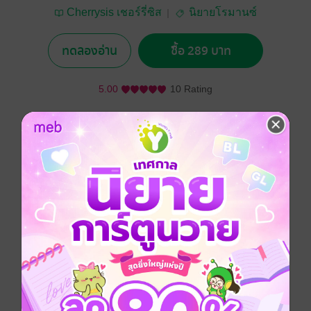
Cherrysis เชอร์รี่ซิส
นิยายโรมานซ์
ทดลองอ่าน
ซื้อ 289 บาท
5.00
10 Rating
อยากได้
ซื้อเป็นของขวัญ
ติดตาม
แชร์
เธอแต่งงานกับเขาเพื่อหนีออกจากบ้านที่เปรียบดั่งขุมนรก
ส่วนเขาตกลงแต่งงานกับเธอเพราะทำตามคำสั่งของ
คุณย่า
เธอเพิ่งมารู้ทีหลังว่าเขามีผู้หญิงที่เป็นดวงใจของเขาอยู่
แล้ว
ถ้าผู้หญิงคนนั้นกลับมา เธออาจจะต้องย้ายออกไป