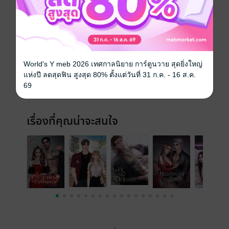
โรมานซ์
ดรามา
ครอบครัว
ประเภทไฟล์
pdf, epub
(สารบัญ)
วันที่วางขาย
28 มิถุนายน 2568
World's Y meb 2026 เทศกาลนิยาย การ์ตูนวาย สุดยิ่งใหญ่
ความยาว
700 หน้า (≈ 132,051 คำ)
แห่งปี ลดสุดฟิน สูงสุด 80% ตั้งแต่วันที่ 31 ก.ค. - 16 ส.ค.
69
ราคาปก
690 บาท (ประหยัด 58%)
เรื่องที่คุณน่าจะสนใจ