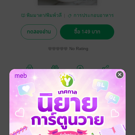
พิมมาดา/พิมพ์วลี
การประกอบอาหาร
ทดลองอ่าน
ซื้อ 149 บาท
No Rating
อยากได้
ซื้อเป็นของขวัญ
ติดตาม
แชร์
การดูแลสุขภาพของผู้สูงอายุเป็นเรื่องสำคัญที่ไม่ควรมอง
ข้าม เนื่องจากร่างกายและระบบต่าง ๆ มีการเปลี่ยนแปลง
ไปตามวัย ทำให้การเลือกรับประทานอาหารที่เหมาะสมมี
ส่วนช่วยส่งเสริมคุณภาพชีวิตให้ดีขึ้น สุขภาพแข็งแรง
และมีความสุขในวัยเกษียณ
ตำราอาหารสุขภาพสำหรับผู้สูงอายุ “อร่อยพอดี ดีต่อใจ