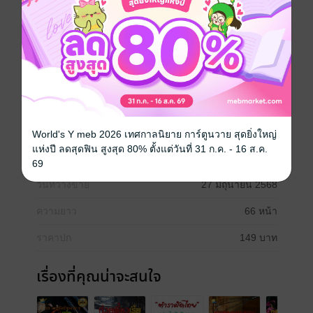
ด้วยผักสวนครัว” เล่มนี้ รวบรวมเมนูง่าย ๆ จากวัตถุดิบที่หา
ได้ง่ายในสวนครัวของทุกบ้าน เน้นเมนูที่อุดมไปด้วยสาร
อาหารที่จำเป็นสำหรับผู้สูงอายุ เช่น โปรตีนคุณภาพ
ไฟเบอร์ วิตามิน และแร่ธาตุต่าง ๆ พร้อมทั้งวิธีทำที่ไม่ซับ
ซ้อน เพื่อให้ผู้ดูแลหรือผู้สูงอายุเองสามารถเตรียมอาหารได้
อย่างสะดวก
หวังเป็นอย่างยิ่งว่าเมนูอาหารในเล่มนี้จะเป็นประโยชน์
ช่วยให้ผู้สูงอายุทุกท่านมีสุขภาพดี แข็งแรง พร้อมใช้ชีวิต
อย่างมีความสุขในทุกวันค่ะ
World's Y meb 2026 เทศกาลนิยาย การ์ตูนวาย สุดยิ่งใหญ่
แห่งปี ลดสุดฟิน สูงสุด 80% ตั้งแต่วันที่ 31 ก.ค. - 16 ส.ค.
ประเภทไฟล์
pdf
69
วันที่วางขาย
27 มิถุนายน 2568
ความยาว
66 หน้า
ราคาปก
149 บาท
เรื่องที่คุณน่าจะสนใจ