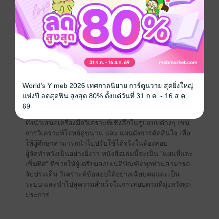
คุณสมบัติและลักษณะต้องห้ามของผู้ดำรงตำแหน่ง
ทางการเมือง โดยเฉพาะผลของ "การรอการลงโทษ" ที่ยัง
คงถือว่า "เคยได้รับโทษจำคุก" และผลของ "การล้าง
มลทิน" ที่ไม่สามารถลบล้างข้อเท็จจริงในอดีตอันเป็น
ลักษณะต้องห้ามตามรัฐธรรมนูญได้
เขตอำนาจของ ศาลฎีกาแผนกคดีอาญาของผู้ดำรง
ตำแหน่งทางการเมือง ที่ขยายครอบคลุมไปถึง "ผู้
สนับสนุน" ในการกระทำความผิดด้วย
World's Y meb 2026 เทศกาลนิยาย การ์ตูนวาย สุดยิ่งใหญ่
นอกจากนี้ ยังได้รวบรวมและสรุปหลักการจาก คำวินิจฉัย
แห่งปี ลดสุดฟิน สูงสุด 80% ตั้งแต่วันที่ 31 ก.ค. - 16 ส.ค.
ศาลรัฐธรรมนูญ และ คำพิพากษาศาลฎีกา ที่สำคัญซึ่งมัก
69
ถูกนำมาเป็นฐานในการสร้างข้อเท็จจริงในข้อสอบ พร้อม
ทั้งนำเสนอเครื่องมือวิเคราะห์เชิงลึกในรูปแบบต่างๆ เช่น
การวิเคราะห์โจทย์คู่ขนาน และ แผนผังการตัดสินใจ เพื่อ
ให้ผู้ศึกษาสามารถนำไปปรับใช้ได้จริงในห้องสอบ
ผู้จัดทำหวังเป็นอย่างยิ่งว่า หนังสือเล่มนี้จะเป็น "แผนที่และ
เข็มทิศ" ที่ช่วยให้ผู้เตรียมสอบเนติบัณฑิตทุกท่านสามารถ
จับประเด็น วิเคราะห์ข้อสอบได้อย่างเฉียบคมและเป็น
ระบบ และนำไปสู่ความสำเร็จในการสอบตามที่มุ่งหวังทุก
ประการ