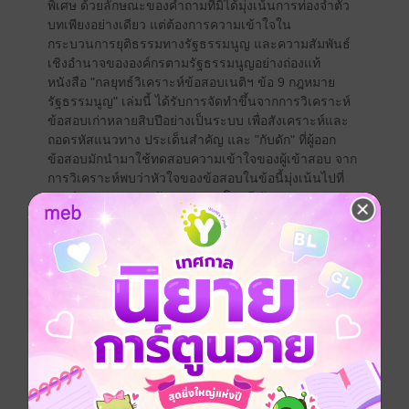
พิเศษ ด้วยลักษณะของคำถามที่มิได้มุ่งเน้นการท่องจำตัว
บทเพียงอย่างเดียว แต่ต้องการความเข้าใจใน
กระบวนการยุติธรรมทางรัฐธรรมนูญ และความสัมพันธ์
เชิงอำนาจขององค์กรตามรัฐธรรมนูญอย่างถ่องแท้
หนังสือ "กลยุทธ์วิเคราะห์ข้อสอบเนติฯ ข้อ 9 กฎหมาย
รัฐธรรมนูญ" เล่มนี้ ได้รับการจัดทำขึ้นจากการวิเคราะห์
ข้อสอบเก่าหลายสิบปีอย่างเป็นระบบ เพื่อสังเคราะห์และ
ถอดรหัสแนวทาง ประเด็นสำคัญ และ "กับดัก" ที่ผู้ออก
ข้อสอบมักนำมาใช้ทดสอบความเข้าใจของผู้เข้าสอบ จาก
การวิเคราะห์พบว่าหัวใจของข้อสอบในข้อนี้มุ่งเน้นไปที่
เขตอำนาจของศาลรัฐธรรมนูญ โดยมี รัฐธรรมนูญ
มาตรา 212 เป็นแกนกลางที่ถูกนำมาออกข้อสอบบ่อยครั้ง
ที่สุด
เนื้อหาในหนังสือเล่มนี้จึงมุ่งเน้นการอธิบาย "จุดตัด" ที่
สำคัญซึ่งผู้สอบมักเกิดความสับสน เพื่อให้เกิดความแม่นยำ
ในการวินิจฉัย เช่น:
การแยกแยะระหว่างการโต้แย้ง "บทบัญญัติแห่งกฎหมาย"
(ซึ่งสามารถส่งเรื่องโดยศาลตามมาตรา 212 ได้) กับการ
โต้แย้ง "การกระทำของเจ้าหน้าที่" หรือ "กระบวนการตรา
กฎหมาย" (ซึ่งไม่สามารถใช้ช่องทางดังกล่าวได้)
เงื่อนไขสำคัญที่ว่าศาลที่ส่งเรื่องได้ต้องเป็น "ศาลที่จะใช้
กฎหมายนั้นบังคับแก่คดี" และคดีต้อง "ยังไม่ถึงที่สุด"