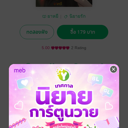
ยาหยี
นิยายรัก
ทดลองฟัง
ซื้อ 179 บาท
5.00
2 Rating
อยากได้
ซื้อเป็นของขวัญ
ติดตาม
แชร์
เมื่อพริมลภัสหรือพริม ลูกคุณหนูที่ต้องถูกพ่อแท้ๆบังคับให้
แต่งงานกับนายหัวทางภาคใต้ โดยไม่เคยรู้จักหรือเคยเห็น
หน้ากันมาก่อน เธอจึงโกรธจัดและเอาความโกรธไปลงกับ
เขา แล้วมีหรือที่นายหัวอย่างธนภัทร ผู้ไม่กล้วใครจะยอม