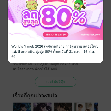
นักพากย์
กีรติ
ประเภทไฟล์
Audio
(สารบัญ)
วันที่วางขาย
28 มิถุนายน 2568
ความยาว
2 ชั่วโมง 1นาที
ราคาปก
219 บาท (ประหยัด 18%)
World's Y meb 2026 เทศกาลนิยาย การ์ตูนวาย สุดยิ่งใหญ่
เวอร์ชันอีบุ๊ก
แห่งปี ลดสุดฟิน สูงสุด 80% ตั้งแต่วันที่ 31 ก.ค. - 16 ส.ค.
69
นอกจากหนังสือเสียงแล้ว หนังสือเล่มนี้ยังมี
วางขายที่ MEB ในรูปแบบอีบุ๊กปกติด้วย หาก
สนใจสามารถเลือกซื้อได้เลยจ้ะ
เวอร์ชันอีบุ๊ก
เรื่องที่คุณน่าจะสนใจ