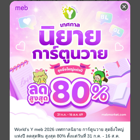
ตัวเอง "ไม่มีกิน แต่ยังไม่ตาย" พอได้ยินประโยชน์นี้นางก็
อดขำไม่ได้ว่า... "คนอย่างบริภัทรนี่หรือจะอดตาย...ไม่มี
จริง !"
ในขณะที่คุยกันอยู่นั้นมันก็บอกว่า เห็นว่าแกชอบอ่าน
หนังสือนิยายตั้งแต่เด็ก ใช่...ฉันอ่านตั้งแต่ชั้นประถมศึกษา
ปีที่ ๖ ฉันกล้าพูดได้เลยว่า ฉันเป็นคนแรก ๆ
ที่อ่าน "นวนิยายวาย" ตอนที่ยังไม่มีใครรู้จัก ตอนนั้นมีเพียง
ยูทูปที่ดูจะใหม่ที่สุด และมี Hi๕ QQ ต้องมี โทรศัพท์ยี่ห้อ
"Blackberry" เพิ่งเกิด และเป็นเทคโนโลยีที่ก้าวหน้ามาก
ในตอนนนั้น สามารถสนทนากันได้ ส่ง อีเมลล์หากันได้
เมื่อก่อนจะส่งอีเมลล์ทีต้องเข้า MSN (Hotmail) ซึ่งดูแล้วจะ
เป็นการยุ่งยาก แต่ Blackberry ก็อยู่ได้ไม่นาน เมื่อ "สตีฟ
จอบส์" ถือกำเนิดโทรศัพท์ขึ้นมาภายใต้ชื่อ"IPhone" โดย
เฉพาะ Iphone ๔ ออกมาตีตลาดอย่างรุนแรง และ
"Blackerrry" ก็ค่อย ๆ หายไปจากตลาด และปิดตัวลงใน
ที่สุด ในการนั้นยังมีโทรศัพท์ในตำนาน อย่าง "Nokai" ก็ปิด
ตัวลงเช่นกัน
World's Y meb 2026 เทศกาลนิยาย การ์ตูนวาย สุดยิ่งใหญ่
ฉันว่าฉันเกิดมาในยุคที่มันกำลังจะมีการเปลี่ยนถ่าย เช่น
แห่งปี ลดสุดฟิน สูงสุด 80% ตั้งแต่วันที่ 31 ก.ค. - 16 ส.ค.