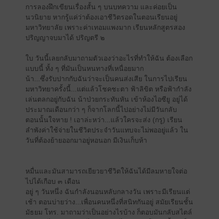
การลองฝึกเขียนเรื่องสั้น ๆ บนบทความ และค่อยเป็น
นวนิยาย หากรู้แค่ว่าต้องเอาชีวิตรอดในตอนเรียนอยู่
มหาวิทยาลัย เพราะค่าเทอมแพงมาก เรียนหลักสูตรสอง
ปริญญาจบมาได้ ปริญตรี ๒
ใบ วันนี้เลยกลับมาถามตัวเองว่าอะไรที่ทำให้ฉัน ต้องเลือก
แบบนี้ ทั้ง ๆ ที่มันเป็นหนทางที่เหนื่อยมาก
น้า...ซึ่งรับปากกับฉันว่าจะเป็นคนส่งเสีย ในการไปเรียน
มหาวิทยาครั้งนี้...แต่แล้วโชคชะตา ฟ้าลิขิต หรือฟ้ากำลัง
เล่นตลกอยู่กับฉัน น้าป่วยกระทันหัน เข้าห้องไอซียู อยู่ได้
ประมาณเดือนกว่า ๆ ก็จากโลกนี้ไปอย่างไม่มีวันกลับ
ตอนนั้นใจหาย ! เอาล่ะหว่า...แล้วใครจะส่ง (กรู) เรียน
ลำพังค่าใช้จ่ายในชีวิตประจำวันแทบจะไม่พออยู่แล้ว ใน
วันที่ต้องย้ายออกมาอยู่หอนอก มีเงินเก็บห้า
หมื่นและมันสามารถเยียวยาชีวิตให้ฉันได้มีลมหายใจต่อ
ไปได้เกือบ ๓ เดือน
อยู่ ๆ วันหนึ่ง ฉันกำลังนอนหลับกลางวัน เพราะมีเรียนแต่
เช้า ตอนบ่ายว่าง...เพื่อนคนหนึ่งที่สนิทกันอยู่ สมัยเรียนชั้น
มัธยม โทร. มาถามว่าเป็นอย่างไรบ้าง ก็ตอบมันกลับสไตล์