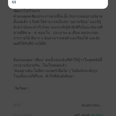
Facebook เข้ามาตอนที่ฉันเรียนอยู่ ม.๑ และก็ตามมาด้วย
69
Line Instargram Twitter(X) เป็นต้น เรามองว่าโลกมัน
พัฒนาไปเร็วมาก
ด้วยเหตุผลเพียงประการพวกนี้ล่ะมั้ง กับการชอบอ่านนิยาย
ตั้งแต่เด็ก ๆ จึงทำให้สามารถเป็นนัก "อยากเขียน" และมิรู้
ด้วยว่ามันจะสำเร็จไหม จนกระทั่งรู้ตัวอีกทีก็เป็นนวนิยายที่
ขายดีติด ๑ - ๕ ของเว็บ...ประมาณ ๒ เดือน ผลประกอบ
การรายได้ ดีมาก ๆ ฉันสามารถส่งตัวเองเรียนได้ และยัง
พอมีให้กับที่บ้านได้อีก
ต้องขอบคุณ "เพื่อน" คนนั้นของฉันที่ทำให้รู้ว่าในยุคสมัยนี้
เขาอ่านนิยายกัน...ในเว็บหมดแล้ว
"คนอย่างฉัน ไม่มีความเพอร์เฟ็คใด ๆ ไม่มีแม้กระทั่งรูป
โฉมทั้งมวลก็มีก็แต่...หัวใจที่มั่นดังหินผา
จิตวิทยา
ซีรีส์
คนอย่างฉัน...
ประเภทไฟล์
pdf, epub
(สารบัญ)