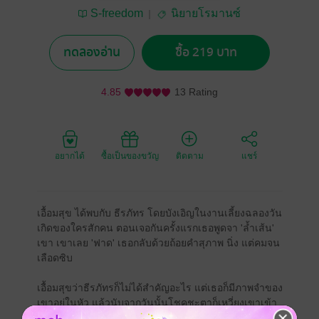
S-freedom
นิยายโรมานซ์
ทดลองอ่าน
ซื้อ 219 บาท
4.85
13 Rating
อยากได้
ซื้อเป็นของขวัญ
ติดตาม
แชร์
เอื้อมสุข ได้พบกับ ธีรภัทร โดยบังเอิญในงานเลี้ยงฉลองวัน
เกิดของใครสักคน ตอนเจอกันครั้งแรกเธอพูดจา 'ล้ำเส้น'
เขา เขาเลย 'ฟาด' เธอกลับด้วยถ้อยคำสุภาพ นิ่ง แต่คมจน
เลือดซิบ
เอื้อมสุขว่าธีรภัทรก็ไม่ได้สำคัญอะไร แต่เธอก็มีภาพจำของ
เขาอยู่ในหัว แล้วนับจากวันนั้นโชคชะตาก็เหวี่ยงเขาเข้า
มาในชีวิตเธอ และดูเหมือนโลกจะกลมขึ้นทุกวัน เพราะ