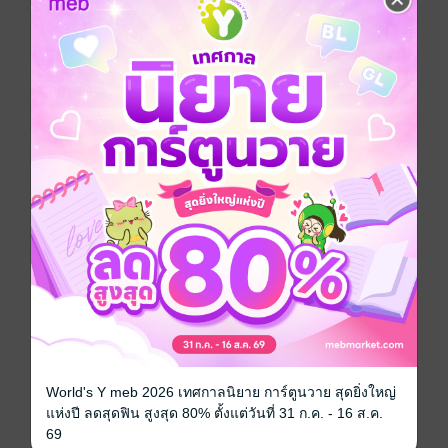
เธอกับเขาบังเอิญเจอกันบ่อย ๆ มีเหตุการณ์เกิดขึ้นทำให้
เขากับเธอต้องทำบางอย่างร่วมกัน แล้วมุมมองของเอื้อม
สุขที่มีต่อธีรภัทรก็ค่อย ๆ เปลี่ยนไป
จากคนที่เธอไม่เคยให้ความสำคัญ เธอเริ่มมองว่าเขาเป็น
เพื่อนที่ดี แต่ก็มีหลายครั้งที่เธอรู้สึกว่า สายตาของธีรภัทร
มองเธอแบบแปลก ๆ จนเธอเริ่มตั้งคำถามในใจ
ตกลงหมอนี่คิดกับเธอแค่เพื่อน หรือมากกว่านั้นกันแน่!
***กรุณาอ่านตัวอยากก่อนกดซื้อนะคะ ^__^
ปล. นิยาย 2 เล่มจนนะคะ
โรมานซ์
ดรามา
18+
แอบรัก
ครอบครัว
ซีรีส์
หัวใจหมาป่า
World's Y meb 2026 เทศกาลนิยาย การ์ตูนวาย สุดยิ่งใหญ่
ประเภทไฟล์
pdf, epub
(สารบัญ)
แห่งปี ลดสุดฟิน สูงสุด 80% ตั้งแต่วันที่ 31 ก.ค. - 16 ส.ค.
69
วันที่วางขาย
28 มิถุนายน 2568