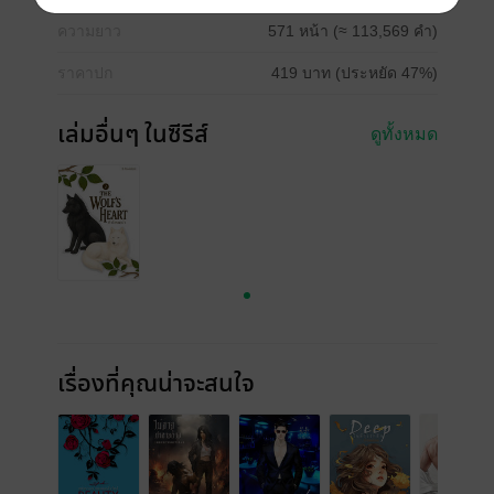
ความยาว
571 หน้า (≈ 113,569 คำ)
ราคาปก
419 บาท (ประหยัด 47%)
เล่มอื่นๆ ในซีรีส์
ดูทั้งหมด
เรื่องที่คุณน่าจะสนใจ