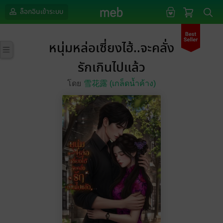
ล็อกอินเข้าระบบ
หนุ่มหล่อเซี่ยงไฮ้..จะคลั่ง
รักเกินไปแล้ว
โดย
雪花露 (เกล็ดน้ำค้าง)