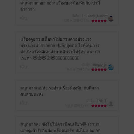
สนุกมากก อยากอ่านเรื่องของน้องทิมกับเปามี่
อ่าาาาา
มีแล้ว -
Inukawa_Ninew
2
15 มี.ค. 2569
15:11 น.
เเรื่องดูธรรมเนื้อหาไม่ธรรมดาอย่างแรง
พระนางน่าร้ากกกก ปมก้อสุดดด ไรท์เ่คุมการ
ดำเนินเรื่องดีเลยอ่านเพลินจบไม่รู้ตัว แนะนำ
เรยค่า 😻😻😻😻😻👍🏻👍🏻👍🏻👍🏻👍🏻
มีแล้ว -
simply_js
2
19 ก.พ. 2569
5:7 น.
สนุกมากเลยค่ะ รออ่านเรื่องน้องทิม กับพี่สาว
คนสวยนะคะ
มีแล้ว -
TNP. T
2
16 ม.ค. 2569
2:43 น.
สนุกมากค่ะ ซ่งโ่ม่ไม่ควรมีคนเดียว😂 เรามา
แอบดูเค้ารักกันอ่ะ พล๊อตน่ารัก ปมไม่เยอะ กด