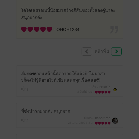
ใดใดเลยรอเบบี๋น้อยมาสร้างสีสันของทั้งสองคู่น่าจะ
สนุกมากค่ะ
- OHOH1234
หน้าที่ 1
ลืมกด❤️ก่อนหน้านี้คิดว่ากดให้แล้วถ้าไม่มาสำ
รก็คงไม่รู้นิยายไรท์เขียนสนุกทุกเรื่องเลย😍
มีแล้ว -
ErikkTe
1
3 วันที่ผ่านมา
พี่ซ่งน่ารัก​มากค่ะ​ สนุกมาก
มีแล้ว -
Rabbit me
2
28 เม.ย. 2569
3:8 น.