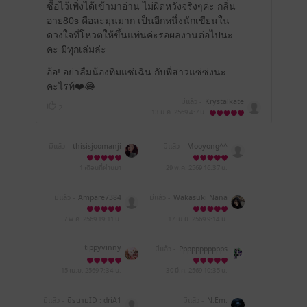
ซื้อไว้เพิ่งได้เข้ามาอ่าน ไม่ผิดหวังจริงๆค่ะ กลิ่น
อาย80s คือละมุนมาก เป็นอีกหนึ่งนักเขียนใน
ดวงใจที่โหวตให้ขึ้นแท่นค่ะรอผลงานต่อไปนะ
คะ มีทุกเล่มล่ะ
อ้อ! อย่าลืมน้องทิมแซ่เฉิน กับพี่สาวแซ่ซ่งนะ
คะไรท์❤️😂
มีแล้ว -
Krystalkate
2
13 ม.ค. 2569
4:7 น.
มีแล้ว -
thisisjoomanji
มีแล้ว -
Mooyong^^
1 เดือนที่ผ่านมา
29 พ.ค. 2569
16:37 น.
มีแล้ว -
Ampare7384
มีแล้ว -
Wakasuki Nana
7 พ.ค. 2569
19:11 น.
17 เม.ย. 2569
9:14 น.
tippyvinny
มีแล้ว -
Ppppppppppps
15 เม.ย. 2569
7:34 น.
30 มี.ค. 2569
10:35 น.
มีแล้ว -
นิรนามID : driA1
มีแล้ว -
N.Em.