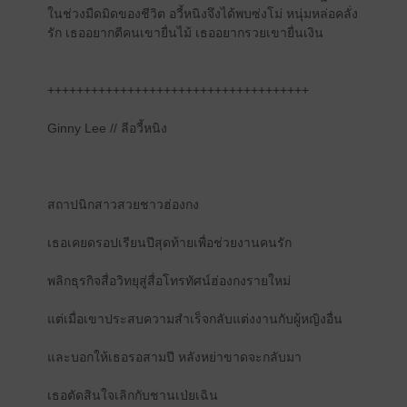
ในช่วงมืดมิดของชีวิต อวี้หนิงจึงได้พบซ่งโม่ หนุ่มหล่อคลั่ง
รัก เธออยากตีคนเขายื่นไม้ เธออยากรวยเขายื่นเงิน
++++++++++++++++++++++++++++++++++++
Ginny Lee // ลีอวี้หนิง
สถาปนิกสาวสวยชาวฮ่องกง
เธอเคยดรอปเรียนปีสุดท้ายเพื่อช่วยงานคนรัก
พลิกธุรกิจสื่อวิทยุสู่สื่อโทรทัศน์ฮ่องกงรายใหม่
แต่เมื่อเขาประสบความสำเร็จกลับแต่งงานกับผู้หญิงอื่น
และบอกให้เธอรอสามปี หลังหย่าขาดจะกลับมา
เธอตัดสินใจเลิกกับชานเป่ยเฉิน