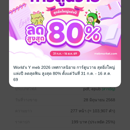
วันๆ ไม่สนใจคิดจะช่วยกิจการที่บ้าน เขาเลยต้องถูกส่งตัว
มาดัดนิสัยที่บ้านไร่ ของเพื่อนสนิทของพ่อตัวเอง ชีวิตของ
ชายหนุ่มเจ้าสำอางจึงเหมือนตกสวรรค์ดีๆ นี้เอง เมื่อต้อง
มาทำไร่ทำสวนกลางแดดร้อนๆ
เอมมิกา ผู้หญิงที่ใช้ชีวิตอย่างเรียบง่าย อยู่กับต้นไม้ใบหญ้า
และสัตว์เลี้ยงมากมาย เธอรักชีวิตเรียบง่าย ไม่ชอบความ
วุ่นวายของสังคมเมืองหลวง พอเรียนจบด้านเกษตรกรรม
เธอจึงหลีกหนีมาอยู่ที่บ้านไร่ของครอบครัว แต่แล้วความ
สงบสุขของเธอต้องจบลง เมื่อผู้ชายเจ้าสำอางอย่างกิตติภพ
นั้นเข้ามาสร้างความวุ่นวายในบ้านไร่ของเธอ
World's Y meb 2026 เทศกาลนิยาย การ์ตูนวาย สุดยิ่งใหญ่
โรมานซ์
แห่งปี ลดสุดฟิน สูงสุด 80% ตั้งแต่วันที่ 31 ก.ค. - 16 ส.ค.
69
ประเภทไฟล์
pdf, epub
(สารบัญ)
วันที่วางขาย
28 มิถุนายน 2568
ความยาว
277 หน้า (≈ 103,907 คำ)
ราคาปก
199 บาท (ประหยัด 25%)