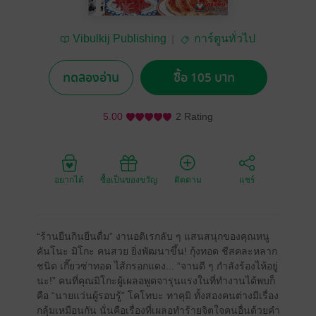
Vibulkij Publishing
การ์ตูนทั่วไป
ทดลองอ่าน
ซื้อ 105 บาท
5.00
2 Rating
อยากได้
ซื้อเป็นของขวัญ
ติดตาม
แชร์
“ร้านยืนกินยืนดื่ม” งานอดิเรกลับ ๆ แสนสนุกของคุณหนู
คันโนะ มิโกะ คนสวย ยิ่งพัฒนาขึ้น! กุ้งทอด ชีสคละหลาก
ชนิด เกี๊ยวซ่าทอด ไส้กรอกแดง... “จานดี ๆ กําลังร้องไห้อยู่
นะ!” คนที่คุณมิโกะผู้เผลอพูดจารุนแรงในที่ทํางานได้พบก็
คือ “นายแว่นผู้รอบรู้” โคโทบะ ทาคุมิ ทั้งสองคนต่างมีเรื่อง
กลุ้มเหมือนกัน นั่นคือเรื่องที่เผลอทําร้ายจิตใจคนอื่นด้วยคํา