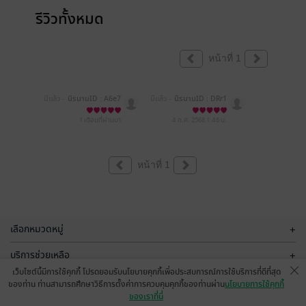
รีวิวทั้งหมด
หน้าที่ 1
มีแล้ว -
นิรนามID : A6e7
มีแล้ว -
นิรนามID : DRr1
A0E480
E53279
1 เดือนที่ผ่านมา
4 ก.ค. 2568
1:46 น.
หน้าที่ 1
เลือกหมวดหมู่
+
บริการช่วยเหลือ
+
เว็บไซต์นี้มีการใช้คุกกี้ โปรดยอมรับนโยบายคุกกี้เพื่อประสบการณ์การใช้บริการที่ดีที่สุด
เกี่ยวกับเรา
+
ของท่าน ท่านสามารถศึกษาวิธีการตั้งค่าการควบคุมคุกกี้ของท่านผ่าน
นโยบายการใช้คุกกี้
ของเราที่นี่