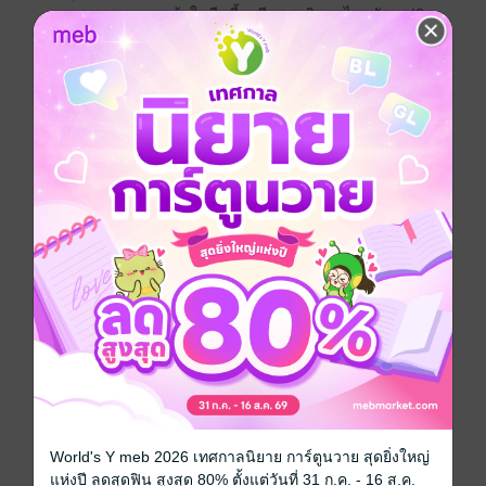
พูดสุดแสนตรง เหล้าในคืนนี้จะมีรสชาติแบบไหนกันนะ!?
การ์ตูนญี่ปุ่น
ตลก
อาหาร
ซีรีส์
สาวน้อยร้อยแก้ว ชิมดื่มชน
ประเภทไฟล์
pdf
วันที่วางขาย
30 มิถุนายน 2568
ความยาว
164 หน้า
ราคาปก
140 บาท (ประหยัด 25%)
เล่มอื่นๆ ในซีรีส์
ดูทั้งหมด
World's Y meb 2026 เทศกาลนิยาย การ์ตูนวาย สุดยิ่งใหญ่
แห่งปี ลดสุดฟิน สูงสุด 80% ตั้งแต่วันที่ 31 ก.ค. - 16 ส.ค.