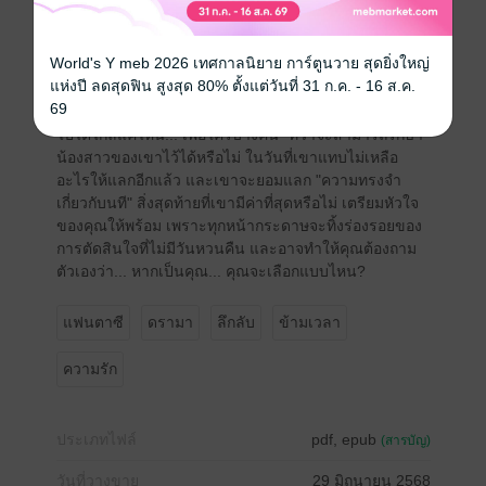
เกิดช่องว่างในจิตใจที่ไม่อาจเติมเต็ม.
World's Y meb 2026 เทศกาลนิยาย การ์ตูนวาย สุดยิ่งใหญ่
เรื่องราวนี้คือการเดินทางอันเจ็บปวดของการเสียสละ,
แห่งปี ลดสุดฟิน สูงสุด 80% ตั้งแต่วันที่ 31 ก.ค. - 16 ส.ค.
ความรักที่ไร้ขีดจำกัด, และการเผชิญหน้ากับคำถามที่ว่า
69
"อะไรคือคุณค่าที่แท้จริงของอดีต และเราจะยอมแลกมัน
ไปได้ไกลแค่ไหน... เพื่อใครบางคน" ทิวาจะสามารถรักษา
น้องสาวของเขาไว้ได้หรือไม่ ในวันที่เขาแทบไม่เหลือ
อะไรให้แลกอีกแล้ว และเขาจะยอมแลก "ความทรงจำ
เกี่ยวกับนที" สิ่งสุดท้ายที่เขามีค่าที่สุดหรือไม่ เตรียมหัวใจ
ของคุณให้พร้อม เพราะทุกหน้ากระดาษจะทิ้งร่องรอยของ
การตัดสินใจที่ไม่มีวันหวนคืน และอาจทำให้คุณต้องถาม
ตัวเองว่า... หากเป็นคุณ... คุณจะเลือกแบบไหน?
แฟนตาซี
ดรามา
ลึกลับ
ข้ามเวลา
ความรัก
ประเภทไฟล์
pdf, epub
(สารบัญ)
วันที่วางขาย
29 มิถุนายน 2568