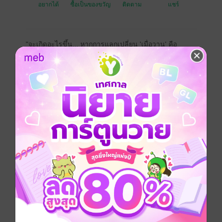
อยากได้
ซื้อเป็นของขวัญ
ติดตาม
แชร์
"จะเกิดอะไรขึ้น... หากการแลกเปลี่ยน 'เมื่อวาน' คือ
หนทางเดียวที่จะรักษา 'วันนี้' ไว้"
พบกับนวนิยายที่จะพาคุณตั้งคำถามถึงคุณค่าที่แท้จริงของ
อดีต และการเสียสละที่ไร้ขีดจำกัดใน "เศษเสี้ยววัน, ราคา
ชั่วนิรันดร์"
เกริ่นนำ:
ทิวา ชายหนุ่มผู้แบกรับภาระหนักอึ้งของครอบครัว ต้อง
เผชิญหน้ากับความสิ้นหวังเมื่อหนทางในโลกแห่งความจริง
มืดบอดลงทุกทาง ในวันที่ฝนเทกระหน่ำและไร้ซึ่งความ
หวัง, เขาได้พบกับ "ร้านนิรันดร์" ร้านค้าลึกลับที่เสนอทาง
เลือกอันน่าพรั่นพรึง: การแลกเปลี่ยน "เมื่อวาน" กับ "วันนี้".
ในโลกที่เงินคือคำตอบสุดท้าย ทิวาจำต้องสละชิ้นส่วนใน
ชีวิตของเขาออกไปทีละน้อยเพื่อยื้อลมหายใจของนที น้อง
สาวที่เขารักยิ่งกว่าสิ่งใด. ทุกการแลกเปลี่ยนไม่ได้พรากแค่
ความทรงจำไป, ทว่ายังกัดกินตัวตนของเขาอย่างช้าๆ จน