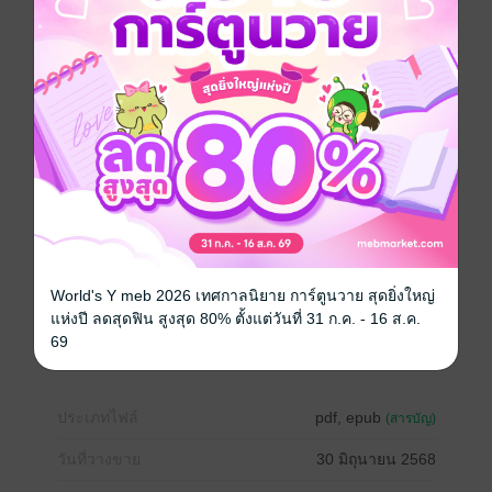
นางร้ายตัวประกอบที่ต้องต้องตายตั้งแต่ต้นเรื่องเนี่ยนะ!"
และเมื่อพยายามที่จะเปลี่ยนแปลงชะตากรรมของตนเอง
เธอกลับพบว่าเรื่องราวมันไม่ได้ง่ายที่คิด เมื่อมีตัวแปรอย่าง
เขา บุรุษผู้นั้น!!
*****************************************
อ่านตัวอย่างกันก่อนได้นะขอรับ
-----ซื้อในเว็บราคาจะถูกกว่า IOS -------
World's Y meb 2026 เทศกาลนิยาย การ์ตูนวาย สุดยิ่งใหญ่
จีนโบราณ
ทะลุมิติ
ตลก
โรแมนติก
แห่งปี ลดสุดฟิน สูงสุด 80% ตั้งแต่วันที่ 31 ก.ค. - 16 ส.ค.
69
ย้อนยุค/พีเรียด
ประเภทไฟล์
pdf, epub
(สารบัญ)
วันที่วางขาย
30 มิถุนายน 2568