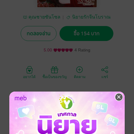
คุณชายซันโซล
นิยายรักจีนโบราณ
ทดลองอ่าน
ซื้อ 154 บาท
5.00
4 Rating
อยากได้
ซื้อเป็นของขวัญ
ติดตาม
แชร์
คำโปรย...
เมื่อจินนี่ทะลุมิติเข้ามาอยู่ในร่างของตัวประกอบสุดอาภัพ
จากนิยายที่เพิ่งอ่านจบไป!
"ให้ตายเถอะ! อ่านนิยายดี ๆ ไม่ชอบ ดันทะลุเข้ามาเป็น