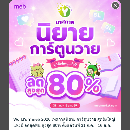
แต่ทว่าความมืดมิดไร้แสงไฟส่องในห้องที่ถูกจับมาขังไว้
ทำให้มือบางกระทบโดนใบหน้าเจ้าหนี้โดยไม่ทันตั้งตัว
สองมือหนาผลักร่างหญิงสาวลงพื้นไม้กระดาน ลงมือย่ำยี
หญิงสาวไม่มีชิ้นดี แม้จะอ้อนวอนขอร้องสักเพียงใดต่างไม่
เป็นผล
เมื่อชายหนุ่มร่างใหญ่ได้ลิ้มลองก็ห้ามใจตัวเองไม่ให้ขย้ำ
เหยื่อซ้ำได้ หญิงสาวตกลงยินยอมเป็นผู้ชดใช้หนี้แทน โดย
ไม่ให้พวกเจ้าหนี้ทำร้ายหรือไล่ล่าแฟนหนุ่ม
เมื่อหญิงสาวจรดปากกาเซ็นชื่อไปแล้ว แต่เธอไม่เคยคิด
ดอกที่เจ้าหนี้ต้องการ โดยให้เธอใช้เรือนร่างเป็นการใช้
ดอก
ความเกลียดชังชายหนุ่มเริ่มก่อตัวขึ้นสำหรับหญิงสาว ทว่า
ความรู้สึกหวงแหนและอยากได้ครอบครองจึงเกิดขึ้นกับ
ชายหนุ่ม
สุดท้ายพวกเขาทั้งสองกลับมีโซ่ทองคล้องคอช่วยเป็น
ตัวกลางสมานบาดแผลของหญิงสาวให้เธอลืมเรื่องราวที่
ผ่านมาได้
ดรามา
โรแมนติก
แก้แค้น
เจ้าชู้
นักเลง
World's Y meb 2026 เทศกาลนิยาย การ์ตูนวาย สุดยิ่งใหญ่
แห่งปี ลดสุดฟิน สูงสุด 80% ตั้งแต่วันที่ 31 ก.ค. - 16 ส.ค.