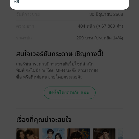
69
ประเภทไฟล์
pdf, epub
(สารบัญ)
วันที่วางขาย
30 มิถุนายน 2568
ความยาว
404 หน้า (≈ 67,889 คำ)
ราคาปก
209 บาท (ประหยัด 14%)
สนใจเวอร์ชันกระดาษ เชิญทางนี้!
เวอร์ชันกระดาษมีวางขายที่เว็บไซต์สำนัก
พิมพ์ จะไม่มีขายโดย MEB นะจ๊ะ สามารถสั่ง
ซื้อ หรือติดต่อคนขายโดยตรงเลยจ้ะ
สั่งซื้อโดยตรงกับ สนพ.
เรื่องที่คุณน่าจะสนใจ