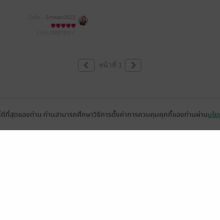
มีแล้ว -
Siriwan3522
3 ก.ค. 2568
19:3 น.
หน้าที่ 1
ที่ดีที่สุดของท่าน ท่านสามารถศึกษาวิธีการตั้งค่าการควบคุมคุกกี้ของท่านผ่าน
นโยบ
่วยเหลือ
เกี่ยวกับเรา
อีบุ๊ก
ข่าวสารและกิจกรรม
านหนังสือ
ติดต่อเรา
ช้งาน
in
ืออะไร?
de คืออะไร?
ในการใช้บริการ