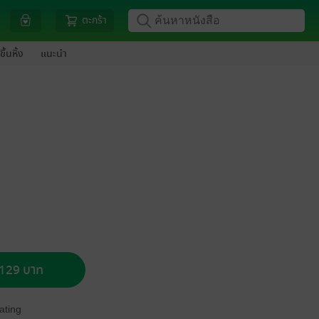
ตะกร้า
ขึ้นหิ้ง
แนะนำ
อ 129 บาท
ating