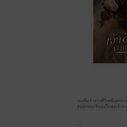
เธอคือเจ้าสาวที่วิ่งหนีออกจ
ดันตกหลุมรักเธอในชุดเจ้าสาว
---