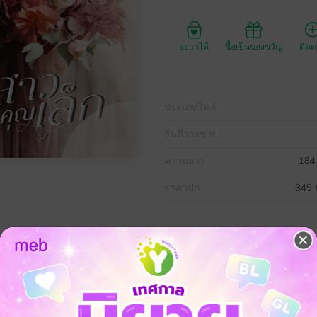
อยากได้
ซื้อเป็นของขวัญ
ติด
ประเภทไฟล์
วันที่วางขาย
ความยาว
184
ราคาปก
349 
ากพิธีแต่งงานเพราะไม่ต้องการมีสามีแก่รุ่นราวคราวพ่อ ส่วนเขาคือชายแปลกห
ของคนอื่น "ภารกิจล็อกมงเจ้าสาวของคุณเล็ก" จึงเกิดขึ้น