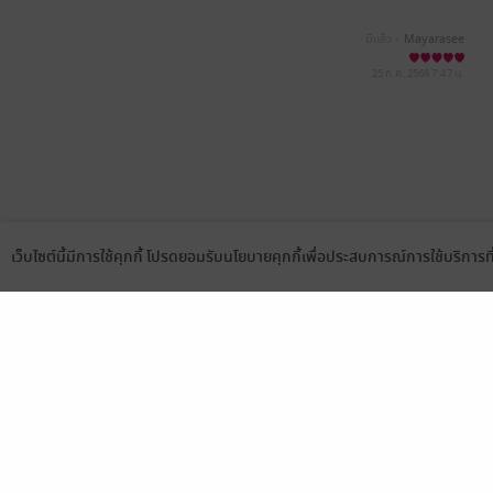
มีแล้ว -
Mayarasee
25 ก.ค. 2568
7:47 น.
เว็บไซต์นี้มีการใช้คุกกี้ โปรดยอมรับนโยบายคุกกี้เพื่อประสบการณ์การใช้บริการ
Language
ดาวน์โหลดแอป
เลือกหมวดหมู่
บริการช
นิยาย
สมัครขาย
การ์ตูน
สมัครอ่
นิตยสาร
วิธีการใ
ทั่วไป
meb co
หนังสือเสียง
Stamp ค
บุฟเฟต์
Gift Co
เงื่อนไข