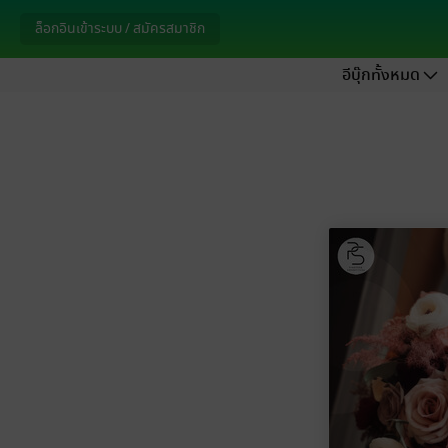
ล็อกอินเข้าระบบ / สมัครสมาชิก
อีบุ๊กทั้งหมด