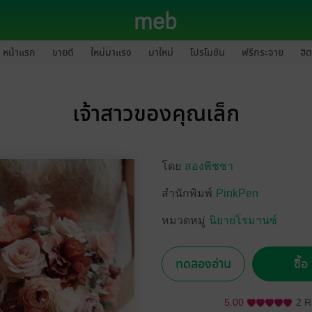
หน้าแรก
ขายดี
ใหม่มาแรง
มาใหม่
โปรโมชัน
ฟรีกระจาย
ฮิต
เจ้าสาวของคุณเล็ก
โดย
สองพิชชา
สำนักพิมพ์
PinkPen
หมวดหมู่
นิยายโรมานซ์
ทดลองอ่าน
ซื้
5.00
2 R