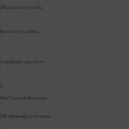
มขึ้นอย่างลำบากยากเย็น
คือการสลับร่างเปลี่ยน
ถบรรทุกเสียหลัก พุ่งมาชนรถ
สน
้ นี่มันโลกถล่มใส่หัวของเธอ
ม้ ผีร้ายยังคงอยู่ในร่างกายของ