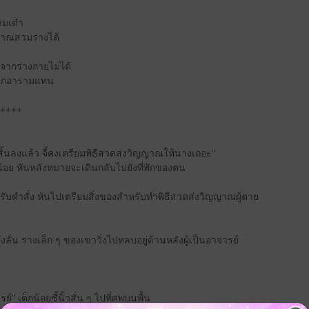
ามเต๋า
ญาณสวมร่างได้
จากร่างกายไม่ได้
กจากอารามแทน
++++
ิ้นลงแล้ว จี้คงเตรียมพิธีสวดส่งวิญญาณให้นางเถอะ"
วน้อย หันหลังหมายจะเดินกลับไปยังที่พักของตน
รับคำสั่ง หันไปเตรียมสิ่งของสำหรับทำพิธีสวดส่งวิญญาณผู้ตาย
งดังลั่น ร่างเล็ก ๆ ของเขาวิ่งไปหลบอยู่ด้านหลังผู้เป็นอาจารย์
 เด็กน้อยชี้นิ้วสั่น ๆ ไปที่ศพบนพื้น