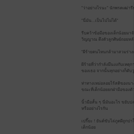
"ว่าอย่างไรนะ" นักพรตเฒ่าร
"นี่มัน...เป็นไปไม่ได้"
รีบคว้าข้อมือของเด็กน้อยมา
วิญญาณ ดึงตัวลูกศิษย์ถอยหล
"ผีร้ายตนไหนกล้ามาสวมร่าง
ผีร้ายที่ว่ากำลังมึนงงกับเหต
ของเธอ จากนั้นทุกอย่างก็ดับ
ท่าทางเหม่อลอยไร้สติของนา
ขณะที่เด็กน้อยยกฝ่ามือของต
นิ้วมือสั้น ๆ นี่มันอะไร ขยั
หรืออย่างไรกัน
เปรี๊ยะ ! ยันต์ขับไล่ภูตผีถูก
เด็กน้อย