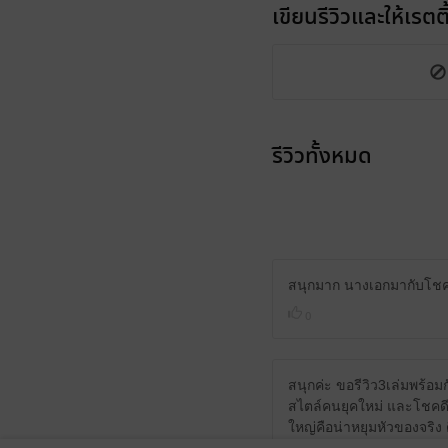
เขียนรีวิวและให้เรตติ
รีวิวทั้งหมด
สนุกมาก นางเอกมากับโชคจร
0
สนุกค่ะ ขอรีวิว3เล่มพร้อ
สไตล์คนยุคใหม่ และโชคดี
ใหญ่คือน่าหยุมหัวของจริง