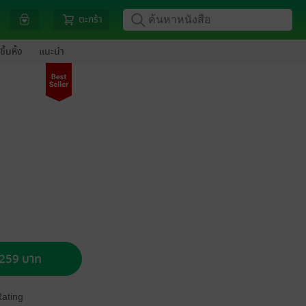
ตะกร้า
ขึ้นหิ้ง
แนะนำ
อ 259 บาท
Rating