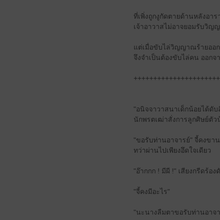
ที่เพิ่งถูกงูกัดตายด้านหลังอาร
เจ้าอาวาสไม่อาจยอมรับวิญ
แต่เมื่อขับไล่วิญญาณร้ายออก
จึงจำเป็นต้องขับไล่คน ออ
++++++++++++++++++++++
"อนิจจาวาสนาเด็กน้อยได้ดับส
นักพรตเฒ่าสั่งการลูกศิษย์ตั
"ขอรับท่านอาจารย์" จี้คงขาน
ทว่าผ่านไปเพียงอึดใจเดียว
"อ๊ากกก ! มีผี !" เสียงกรีดร้อ
"จี้คงมีอะไร"
"นะนางลืมตาขอรับท่านอาจารย์"