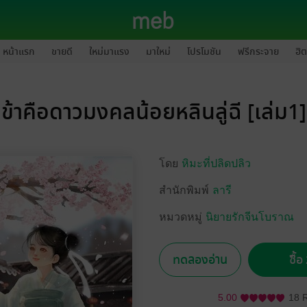
หน้าแรก
ขายดี
ใหม่มาแรง
มาใหม่
โปรโมชัน
ฟรีกระจาย
ฮิต
ข้าคือดาวมงคลน้อยหลินลู่ฉี [เล่ม1]
โดย
หิมะที่ปลิดปลิว
สำนักพิมพ์
ลารี
หมวดหมู่
นิยายรักจีนโบราณ
ทดลองอ่าน
ซื้
5.00
18 