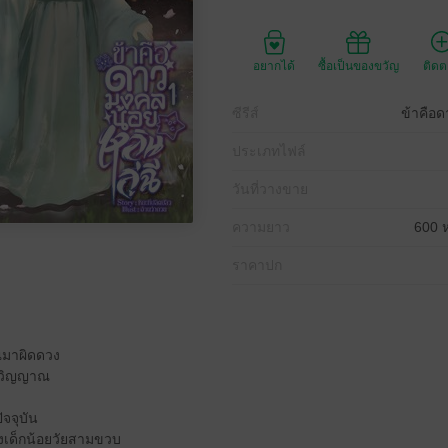
อยากได้
ซื้อเป็นของขวัญ
ติด
ซีรีส์
ข้าคือด
ประเภทไฟล์
วันที่วางขาย
ความยาว
600 ห
ราคาปก
ณมาผิดดวง
ลกวิญญาณ
ัจจุบัน
างเด็กน้อยวัยสามขวบ