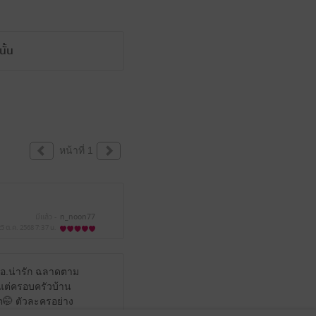
ั้น
หน้าที่ 1
มีแล้ว -
n_noon77
25 ต.ค. 2568
7:37 น.
 นอ.น่ารัก ฉลาดตาม
แต่ครอบครัวบ้าน
โต🤭 ตัวละครอย่าง