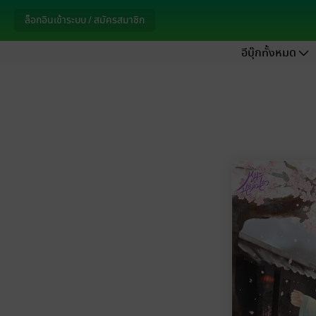
ล็อกอินเข้าระบบ / สมัครสมาชิก
อีบุ๊กทั้งหมด