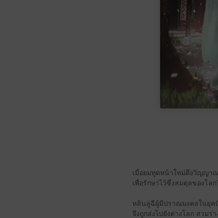
เมื่อยมทูตหน้าใหม่ดึงวิญญา
เพื่อรักษาไว้ซึ่งสมดุลของโ
หลินลู่ฉีผู้มีปราณมงคลในยุคป
จึงถูกส่งไปยังต่างโลก สวมร่