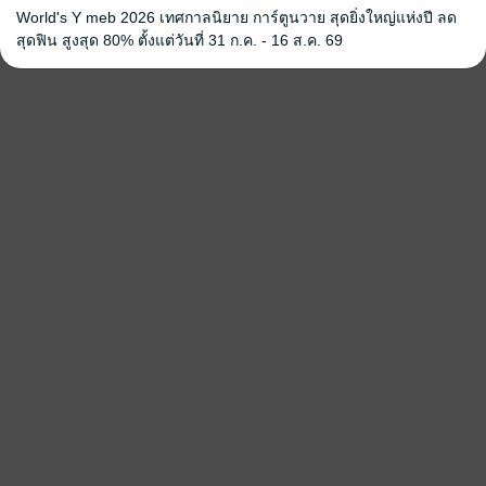
World's Y meb 2026 เทศกาลนิยาย การ์ตูนวาย สุดยิ่งใหญ่แห่งปี ลด
เดี๋ยวนี้ !" นักพรตเฒ่าชี้นิ้วพร้อมดึงยันต์สายฟ้าฟาดออกมาอีกแผ่น นี่นับเป็
สุดฟิน สูงสุด 80% ตั้งแต่วันที่ 31 ก.ค. - 16 ส.ค. 69
รี๊ยะ ! ทว่าไร้ผลอยู่ดี...