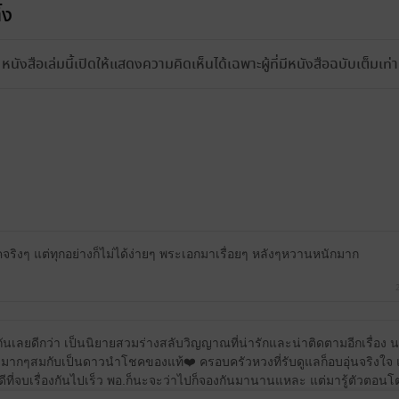
้ง
หนังสือเล่มนี้เปิดให้แสดงความคิดเห็นได้เฉพาะผู้ที่มีหนังสือฉบับเต็มเท่าน
ิงๆ แต่ทุกอย่างก็ไม่ได้ง่ายๆ พระเอกมาเรื่อยๆ หลังๆหวานหนักมาก
มกันเลยดีกว่า เป็นนิยายสวมร่างสลับวิญญาณที่น่ารักและน่าติดตามอีกเรื่อง
มากๆสมกับเป็นดาวนำโชคของแท้❤️ ครอบครัวหวงที่รับดูแลก็อบอุ่นจริงใจ 
 ดีที่จบเรื่องกันไปเร็ว พอ.ก็นะจะว่าไปก็จองกันมานานแหละ แต่มารู้ตัวตอน