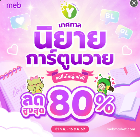
ีบตรงไปคุกเข่าอยู่ด้านข้างศพ เห็นเปลือกตาของนางขยับไปมา ก่อนจะปรือลื
จับชีพจรดู ดวงตาของนักพรตเฒ่ามืดมนลงในทันที แตะนิ้วทำนายชะตา นี่มัน
ังไปสามก้าว
คนตาย จงออกไปเสีย !"
ุการณ์ตรงหน้า จำได้ว่าเธอกำลังขับรถกลับบ้าน ใช่แล้ว เกิดอุบัติเหตุขึ้น มีร
วูบไป
งทำนักพรตเฒ่าหวาดระแวงในทันที เตรียมหยิบยันต์ป้องกันภูตผีออกมา
ัวเองขึ้นเพ่งมองอย่างประหลาดใจ ดวงตาคู่กลมน้อยกลอกกลิ้งไปมาอย่างสับ
บปลายเท้าเข้าหากัน ขาก็สั้น พลิกฝ่ามือตัวเองไปมา สีหน้าคล้ายคนอยากร้องไห
ปาใส่นางสุดแรง ก่อนที่มันจะปลิวร่อนลงไปกองอยู่บนพื้น ยันต์ไม่เกิดการเผาไห