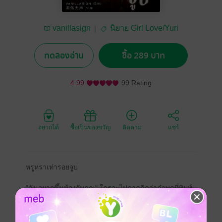
vanillasign
นิยาย Girl Love/Yuri
ทดลองอ่าน
ซื้อ 289 บาท
4.99
99 Rating
อยากได้
ซื้อเป็นของขวัญ
ติดตาม
แชร์
หรูหราเท่ารอยจูบ
"ฉันอยากขึ้นห้องกับคุณ" ใครจะไปคาดคิดว่าคำพูดที่พิมพ์
วลัญช์เอ่ยบอกกับหญิงสาวผมสีเทาสว่างในบาร์วันนั้น จะ
เปลี่ยนชีวิตของเธอไปตลอดกาล