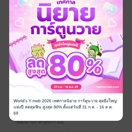
แค่คืนเดียวที่เผลอปล่อยตัวปล่อยใจไปแบบไม่ทันคิด กลาย
เป็นเงื่อนผูกมัดเธอเข้ากับผู้หญิงร้าย ๆ คนนั้น
คนที่ทั้งเย่อหยิ่ง ถือตัว ทระนงว่าอยู่สูงกว่าทุกคน โดย
เฉพาะเธอ
ช่วงเวลาสั้น ๆ บนเตียงที่เธอเคยเผลอคิดว่าเป็นสวรรค์
แท้ที่จริงแล้ว มันคือนรกบนดินดี ๆ นี่เอง
นรกอันแสนยาวนาน
ต้นเหตุคือ ศศิชา อศิรทิตย์ บุคคลน่ารำคาญอันดับหนึ่ง
แถมยังมีแนวโน้มว่าจะเป็นผู้อยู่เบื้องหลังเหตุการณ์ร้าย ๆ
ที่เกิดขึ้นทั้งหมดด้วย
World's Y meb 2026 เทศกาลนิยาย การ์ตูนวาย สุดยิ่งใหญ่
แห่งปี ลดสุดฟิน สูงสุด 80% ตั้งแต่วันที่ 31 ก.ค. - 16 ส.ค.
. . . . . . .
69
(ซื้อบนเว็บราคาถูกกว่า ios)