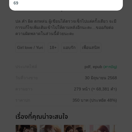
เองลง โดนไปเป็นสามีของจิณห์วราแทน
69
หาคำตอบความรักของทั้งคู่ได้ใน ‘จากเพื่อนถึงสามี’ ค่ะ
ปล.คำ ผิด ตกหล่น ผู้เขียนได้ตรวจเช็กไปแค่ครั้งเดียว จะมี
การแก้ไขเพิ่มเติมเข้าไปให้ตามหลังอีกนะคะ...ขออภัยต่อ
ความผิดพลาดในส่วนนี้ด้วยนะคะ
Girl love / Yuri
18+
แอบรัก
เพื่อนสนิท
ประเภทไฟล์
pdf, epub
(สารบัญ)
วันที่วางขาย
30 มิถุนายน 2568
ความยาว
279 หน้า (≈ 68,381 คำ)
ราคาปก
350 บาท (ประหยัด 48%)
เรื่องที่คุณน่าจะสนใจ