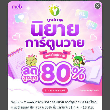
จากเพื่อนถึง...สามี
‘ถ้าครั้งนี้แกอกหัก แล้วมาร้องห่มร้องไห้กับฉันอีก ฉันจะไม่
ยอมเป็นศิราณีเป็นศาลาพักใจให้แกอีกแล้ว แต่จะเป็นผัว
แกแทน...จำไว้นะ’
จากเพื่อนถึงสามี เป็นเรื่องราวของคู่เพื่อนสนิทอย่างศมา
นันท์กับจิณห์วรา
จิณห์วรามักจะไขว่คว้าหารักแท้อยู่ตลอดเวลา แต่ทุกครั้ง
ความรักของเธอก็ต้องจบลง จบลงในเวลาอันรวดเร็ว
ศมานันท์จะต้องรับหน้าเป็นศิราณีให้กับจิณห์วราทุกครั้ง
เวลาที่เพื่อนอกหักหรือมีปัญหา แต่อะไรที่มันมากเกินไป ก็
ต้องเบื่อหน่าย ย่อมถึงจุดที่ทนไม่ได้เข้าสักวันเป็นธรรมดา
เมื่อจิณห์วรามีความรักอีกครั้ง ศมานันท์จึงได้ประกาศไป
ว่า ถ้าครั้งนี้มีปัญหาอีก เธอจะไม่ยอมเป็นศิราณีให้เพื่อนอีก
แล้ว แต่จะเป็นผัวแทน เพื่อยุติบทบาทศิราณีของตัวเองสักที
จิณห์วรามีเหตุผลอะไรที่ต้องไขว่คว้าหารักแท้อยู่ตลอด
เวลา ทั้งที่เป็นหญิงสาวที่เพียบพร้อมทุกอย่าง ไม่จำเป็นต้อง
ไขว่คว้าหารักแท้ แค่อยู่เฉย ๆ ก็มีผู้ชายมาขายขนมจีบแล้ว
World's Y meb 2026 เทศกาลนิยาย การ์ตูนวาย สุดยิ่งใหญ่
ศมานันท์มีเหตุผลอะไรที่จะยุติบทบาทศิราณีจำเป็นของตัว
แห่งปี ลดสุดฟิน สูงสุด 80% ตั้งแต่วันที่ 31 ก.ค. - 16 ส.ค.