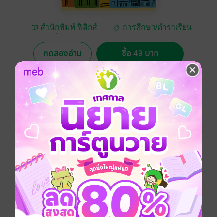
สำนักพิมพ์ ฟิสิกส์
การศึกษา/ตำราเรียน
เซ็นเตอร์
ทดลองอ่าน
ซื้อ 49 บาท
No Rating
อยากได้
ซื้อเป็นของขวัญ
ติดตาม
แชร์
แบบฝึกที่หลากหลายรูปแบบ พร้อมเฉลยท้ายเล่ม เหมาะ
สำหรับทำแบบฝึกก่อนสอบ
ภาษาไทย
หนังสือเรียน ป.4