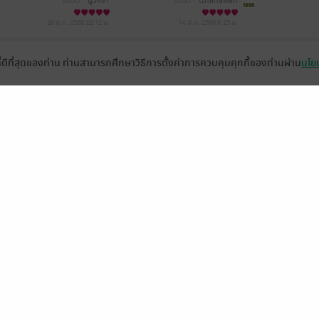
มีแล้ว -
นู๋3497
มีแล้ว -
tthanawan
20 ต.ค. 2568
22:12 น.
14 ส.ค. 2568
8:25 น.
ที่ดีที่สุดของท่าน ท่านสามารถศึกษาวิธีการตั้งค่าการควบคุมคุกกี้ของท่านผ่าน
นโยบ
หน้าที่ 1
่วยเหลือ
เกี่ยวกับเรา
อีบุ๊ก
ข่าวสารและกิจกรรม
านหนังสือ
ติดต่อเรา
ช้งาน
in
ืออะไร?
de คืออะไร?
ในการใช้บริการ
วามเป็นส่วนตัว
ว็บไซต์