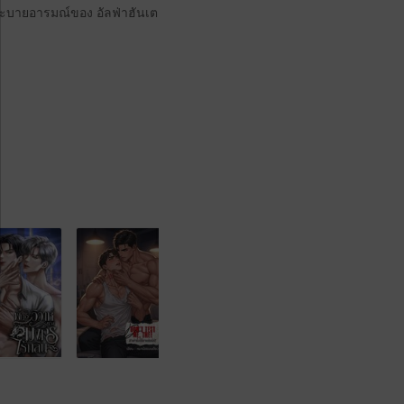
ี่ระบายอารมณ์ของ อัลฟ่าฮันเต