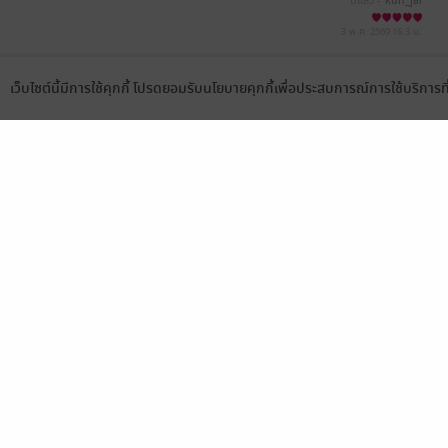
มีแล้ว -
kun_jai
3 พ.ค. 2569
16:3 น.
เว็บไซต์นี้มีการใช้คุกกี้ โปรดยอมรับนโยบายคุกกี้เพื่อประสบการณ์การใช้บริการ
Language
ดาวน์โหลดแอป
เลือกหมวดหมู่
บริการช
นิยาย
สมัครขาย
การ์ตูน
สมัครอ่
นิตยสาร
วิธีการใ
ทั่วไป
meb co
หนังสือเสียง
Stamp ค
บุฟเฟต์
Gift Co
เงื่อนไข
นโยบายค
แผนผังเ