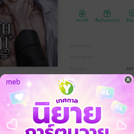
อยากได้
ซื้อเป็นของขวัญ
ติด
ประเภทไฟล์
วันที่วางขาย
ความยาว
444
ราคาปก
200 
้นรนเอาตัวรอดในโลกหลังเหตุการณ์ "เกตแตก" ที่มนุษย์ถูกคุกคามโดยสิ่งมีชีวิตจ
ะดับพลังและอำนาจที่พวกเขามี อลินตัดสินใจหาเลี้ยงชีพด้วยการรับงานบริกา
้องรับงานพิเศษที่มีค่าตอบแทนสูงอย่างน่าสงสัย โดยไม่รู้เลยว่าค่ำคืนนั้นก