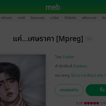
หน้าแรก
ขายดี
ใหม่มาแรง
มาใหม่
โปรโมชัน
ฟรีกระจาย
ฮิต
แค่...เศษราคา [Mpreg]
โดย
Foxker
สำนักพิมพ์
Foxkerz
หมวดหมู่
นิยายวาย Boy Love /
ทดลองอ่าน
ซื้
5.00
3 R