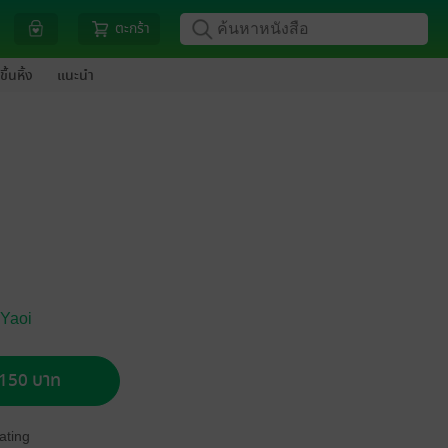
ตะกร้า
ขึ้นหิ้ง
แนะนำ
 Yaoi
อ 150 บาท
ating