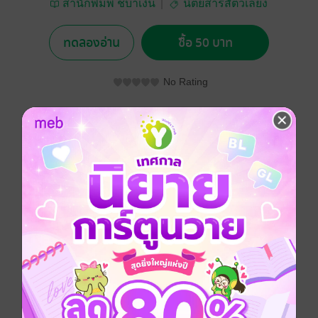
สำนักพิมพ์ ชบาเงิน
นิตยสารสัตว์เลี้ยง
ทดลองอ่าน
ซื้อ 50 บาท
No Rating
อยากได้
ซื้อเป็นของขวัญ
ติดตาม
แชร์
ประเภทไฟล์
pdf
วันที่วางขาย
01 กรกฎาคม 2568
ความยาว
109 หน้า
ราคาปก
90 บาท (ประหยัด 44%)