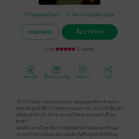
PenguinDevil
นิยายวาย Boy Love
/ Yaoi
ทดลองอ่าน
ซื้อ 219 บาท
5.00
5 Rating
อยากได้
ซื้อเป็นของขวัญ
ติดตาม
แชร์
"ข้าเจ้าไหว้สา ขอสาป ขอแช่ง ขอบุญกุศลที่ข้าเจ้ายะมา
ทุกชาติ ผูกเจ้าปี้เป๋นโชคชะตาของข้าเจ้า บ่ะว่าเจ้าปี้จะฮัก
หรือบ่ะฮักข้าเจ้า ข้าเจ้าจะเป๋นโชคชะตาของเจ้าปี้ ทุก
ชาติ!!"
ก่อนที่จะตายในชาติแรก จันทร์พลได้สาปแช่งคนรักของ
เขาเอาไว้อย่างนั้นด้วยความแค้นใจที่ไม่ถูกรักทั้งที่เป็นคู่