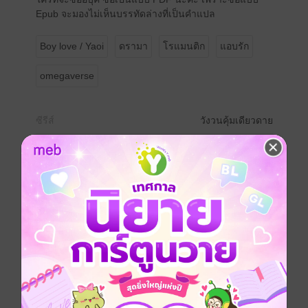
Epub จะมองไม่เห็นบรรทัดล่างที่เป็นคำแปล
Boy love / Yaoi
ดรามา
โรแมนติก
แอบรัก
omegaverse
ซีรีส์
วังวนคุ้มเดียวดาย
ประเภทไฟล์
pdf, epub
(สารบัญ)
วันที่วางขาย
05 กรกฎาคม 2568
ความยาว
316 หน้า (≈ 85,023 คำ)
ราคาปก
349 บาท (ประหยัด 37%)
เล่มอื่นๆ ในซีรีส์
ดูทั้งหมด