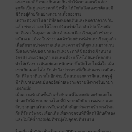
แห่งชะตาลิขิตของกันและกัน ทำให้เขาและชวินต้อง
ผูกพันเป็นคู่แห่งชะตาลิขิตที่ไม่ได้รักกันถึงสองชาติและมี
ชีวิตอยู่ด้วยกันอย่างทรมานทั้งสองฝ่าย
เพราะตัวเขาในชาติที่สองหมดแค้นและหมดรักจากชวิน
แล้ว พระเจ้าเลยให้โอกาสจันทร์พลได้กลับไปแก้ไขอดีต
ชาติแรก ในยุคอาณาจักรล้านนาเมืองเวียงภูแก้วช่วงยุค
สมัย ค.ศ.18xx ในร่างของเจ้าน้อยจันทร์คำแห่งเวียงภูแก้ว
เพื่อตัดขาดบ่วงความแค้นและความรักที่ผูกแน่นยาวนาน
ถึงสองชาติของเขาและคู่แห่งชะตาลิขิตอย่างเจ้าหนาน
จักรคำแห่งเวียงภูคำ แต่แทนที่จะแก้ไขได้จันทร์พลกลับ
ทำให้เรื่องราวมันแย่และหนักหนาขึ้นอีกโดยไม่ตั้งใจ เมื่อ
เขาเกิดเผลอใจไปรัก คำวัง บ่าวทาสที่เป็นจันดาระเหมือน
กัน ที่ในชาติแรกนั้นอีกฝ่ายเป็นสนมเอกสวามีและศัตรูคู่
ฟ้าที่เขาเป็นคนบั่นคออีกฝ่ายเพราะความหึงหวงริษยามา
เองกับมือ
เมื่อความรักเกิดขึ้นอีกครั้งกับคนที่ไม่เคยคิดจะรักและไม่
น่าจะรักได้ ท่ามกลางโลกที่มี ระบบศักดินา เพศรอง และ
สัญชาตญาณในการสืบพันธุ์สำคัญกว่าความรัก ทางไหน
กันที่จันทร์พลจะเลือกเดินเพื่อหาจุดจบที่ดีที่สุดให้กับตัวเอง
และไม่ให้ซ้ำรอยเดิมที่พามุ่งไปจุดจบที่ทรมาน
ใครที่จะซื้ออีบุ๊ค ซื้อเป็นแบบ PDF นะคะ เพราะซื้อแบบ