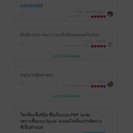
แสดงสปอยล์
มีแล้ว -
pinkkk_pps⛧
0
8 มี.ค. 2569
17:3 น.
มันดีมากกก สนุก ภาษาดี สนับสนุนต่อไปงับบ
มีแล้ว -
R6256
0
14 ก.ค. 2568
7:52 น.
ดู 1 ความเห็นย่อย
สนุกมากคุ้มค่าสุดๆ
มีแล้ว -
j3sty
0
13 ก.ค. 2568
14:58 น.
ดู 1 ความเห็นย่อย
ใครที่จะซื้ออีบุ๊ค ซื้อเป็นแบบ PDF นะคะ
เพราะซื้อแบบ Epub จะมองไม่เห็นบรรทัดล่าง
ที่เป็นคำแปล