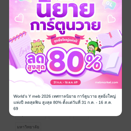
ระหว่างหน้าต่างบานเล็กของห้องเรียน ต้นสน นักศึกษาปี
หนึ่งผู้ขยันทำงานทุกอย่างเพื่อส่งตัวเองเรียน ได้แอบมองพี่
ชายคนหนึ่งที่ยืนคุยกับต้นไม้ทุกวัน
เขาไม่รู้ด้วยซ้ำว่าคนคนนั้นชื่ออะไร จนวันหนึ่งพี่คนนั้น
เงยหน้าขึ้นมา แล้วบอกว่า "ชื่อพี่คือ ต้นไผ่ ถ้าแอบมองมา
หลายเดือนแล้ว ก็ช่วยงานสวนด้วยเลยแล้วกัน"
นับแต่นั้น ความสัมพันธ์ของหมาน้อยกับพี่แมวดำก็เริ่มเบ่ง
บาน ในห้องพักที่ค่อย ๆ เต็มไปด้วยกระถางต้นไม้ แมวชื่อ
มะม่วง และหัวใจที่ค่อย ๆ เติบโต
เมื่อความรักค่อย ๆ งอกงามเหมือนใบไม้ในฤดูใหม่ เส้นทาง
ชีวิตของพวกเขาจึงไม่ได้มีแค่คำว่า "แฟน" แต่อาจรวมถึง
World's Y meb 2026 เทศกาลนิยาย การ์ตูนวาย สุดยิ่งใหญ่
"บ้าน" ที่จะสร้างไปด้วยกัน
แห่งปี ลดสุดฟิน สูงสุด 80% ตั้งแต่วันที่ 31 ก.ค. - 16 ส.ค.
69
Boy love / Yaoi
โรแมนติก
แอบรัก
มหาวิทยาลัย