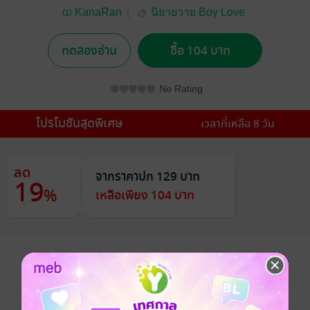
KanaRan
นิยายวาย Boy Love
/ Yaoi
ทดลองอ่าน
ซื้อ 104 บาท
No Rating
โปรโมชันสุดพิเศษ
เวลาที่เหลือ 8 วัน
ลด
จากราคาปก 129 บาท
19
%
เหลือเพียง 104 บาท
อยากได้
ซื้อเป็นของขวัญ
ติดตาม
แชร์