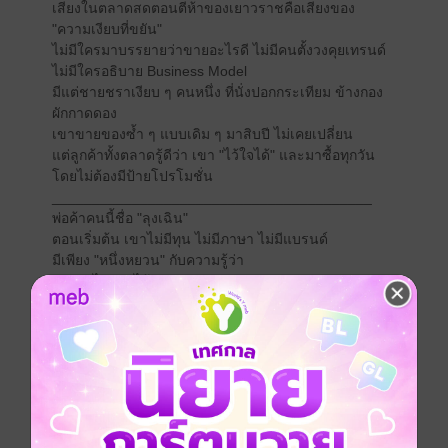
เสียงในตลาดสดตอนตีห้าของเยาวราชคือเสียงของ
"ความเงียบที่ขยัน"
ไม่มีใครมาบรรยายว่าขายอะไรดี ไม่มีคนตั้งวงคุยเทรนด์
ไม่มีใครอธิบาย Business Model
มีแต่ชายชราเงียบ ๆ คนหนึ่ง ที่นั่งปอกกระเทียม ข้างกอง
ผักกาดดอง
เขาขายของซ้ำ ๆ แบบเดิม ๆ มาสิบปี ไม่เคยเปลี่ยน
แต่ลูกค้าทั้งตลาดรู้ดีว่า เขา "ไว้ใจได้" และมาซื้อทุกวัน
โดยไม่ต้องมีป้ายโปรโมชั่น
________________________________________
พ่อค้าคนนี้ชื่อ "ลุงเฉิน"
ตอนเริ่มต้น เขาไม่มีทุน ไม่มีภาษา ไม่มีแบรนด์
มีเพียง "หนึ่งหยวน" กับความรู้ว่า
ของอะไรขายได้แน่
คนแบบไหนซื้อทุกวัน
และ จุดไหนของตลาดคนเดินผ่านเยอะที่สุดตอนตีห้า
เขาไม่ได้เริ่มจากการ "พูดว่าจะรวย"
เขาเริ่มจากการ "รู้ทันระบบ" ของตลาด
________________________________________
สิบปีผ่านไป ลุงเฉินไม่ได้อยู่หน้าตลาดแล้ว
เขาย้ายไปอยู่ตึกแถวหลังตลาด 3 คูหา