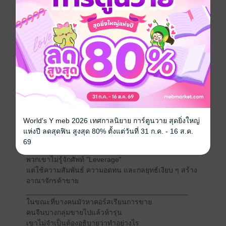
ปล่อยให้ลูกหลานออกหน้าร้าน
ส่วนตัวเองนั่งวางแผน "หาลูกค้าแบบไม่ต้องตั้งร้าน"
เขาทำอย่างไรน่ะหรือ?
ลุงเฉินเริ่มจากการ "ไม่แข่งกับใคร"
แต่ "มองก่อนว่าใครจะลงมือ แล้วเดินไปอีกทาง"
________________________________________
นี่แหละ คือ DNA ทางธุรกิจของคนจีนที่แท้จริง
พวกเขาไม่ส่งเสียงดัง ไม่ชูมือก่อนเกมเริ่ม
แต่ มองหมากก่อนที่คู่แข่งจะขยับ
วางแผนล่วงหน้าเป็นปี แต่ทำตัวเหมือนไม่มีแผนอะไรเลย
World's Y meb 2026 เทศกาลนิยาย การ์ตูนวาย สุดยิ่งใหญ่
________________________________________
แห่งปี ลดสุดฟิน สูงสุด 80% ตั้งแต่วันที่ 31 ก.ค. - 16 ส.ค.
คนจีนรุ่นก่อน ๆ ไม่ค่อยพูดภาษาอังกฤษ
69
แต่พวกเขารู้จักคำว่า "Margin" ดีกว่านักบัญชี
พวกเขาไม่รู้จักศัพท์ "Leverage"
แต่ใช้ความสัมพันธ์ ความอดทน และกลยุทธ์เงียบ ๆ สร้าง
อาณาจักรค้าขาย
________________________________________
ในขณะที่บางคนมัวหาคอร์สเรียนการขาย
คนจีนบางกลุ่มขายไปแล้วห้ารุ่น
เขาไม่จำเป็นต้องอธิบายว่าทำอย่างไร