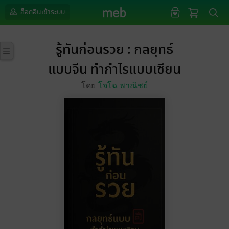
ล็อกอินเข้าระบบ
รู้ทันก่อนรวย : กลยุทธ์
แบบจีน ทำกำไรแบบเซียน
โดย
โจโฉ พาณิชย์