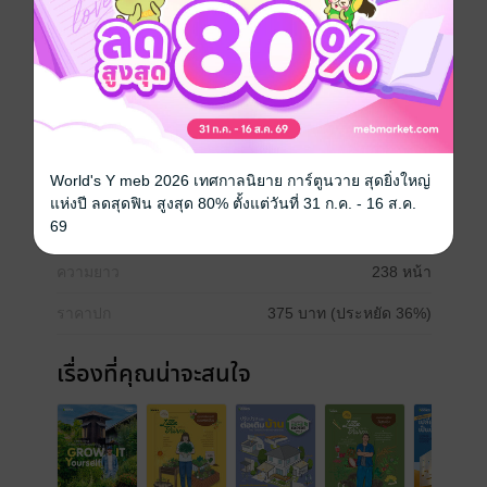
จัดการสวน ช่องทางการทำตลาดออนไลน์ การจัดจำหน่าย
รวมไปถึงเคล็ดลับเล็กๆน้อยๆอย่างการขยายพันธุ์ การทำ
โรงเรือน การส่งออกและการบรรจุหีบห่อ ทั้งสวนของคน
รุ่นใหม่ที่มีขนาดเล็ก (Small) ขนาดกลาง (Medium) และ
สวนขนาดใหญ่ (Large) ที่ผ่านประสบการณ์ในวงการ
มายาวนานมากถึง 24 สวน
World's Y meb 2026 เทศกาลนิยาย การ์ตูนวาย สุดยิ่งใหญ่
ประเภทไฟล์
pdf
แห่งปี ลดสุดฟิน สูงสุด 80% ตั้งแต่วันที่ 31 ก.ค. - 16 ส.ค.
69
วันที่วางขาย
30 มิถุนายน 2568
ความยาว
238 หน้า
ราคาปก
375 บาท (ประหยัด 36%)
เรื่องที่คุณน่าจะสนใจ