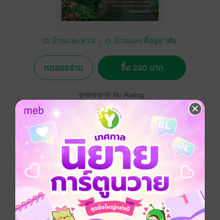
บ้านและสวน
บ้านและที่อยู่อาศัย
ทดลองอ่าน
ซื้อ 240 บาท
No Rating
อยากได้
ซื้อเป็นของขวัญ
ติดตาม
แชร์
รวบรวมหลักการสำคัญในการทำธุรกิจไม้ประดับ โดยผ่าน
การถ่ายทอดประสบการณ์จริงจากเจ้าของสวนที่สร้าง
ธุรกิจจากความรัก หมั่นเพียรศึกษาหาความรู้ ต่อยอดสู่การ
สร้างพื้นที่เพื่อสะสมสิ่งที่รัก จนพัฒนาไปสู่การสร้างอาชีพ
ซึ่งมีเทคนิคการปลูกเลี้ยง คำแนะนำทั้งวิธีการบริหาร