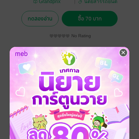
Grandprix
นิตยสารรถยนต์
International
ทดลองอ่าน
ซื้อ 70 บาท
No Rating
อยากได้
ซื้อเป็นของขวัญ
ติดตาม
แชร์
ประเภทไฟล์
pdf
วันที่วางขาย
30 มิถุนายน 2568
ความยาว
68 หน้า
ราคาปก
100 บาท (ประหยัด 30%)