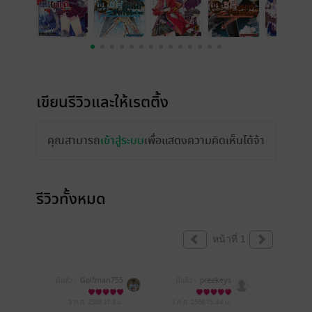
เขียนรีวิวและให้เรตติ้ง
คุณสามารถ
เข้าสู่ระบบ
เพื่อแสดงความคิดเห็นได้จ้า
รีวิวทั้งหมด
หน้าที่ 1
มีแล้ว -
Golfman755
มีแล้ว -
preekeys
3 ก.ค. 2568
21:8 น.
3 ก.ค. 2568
15:44 น.