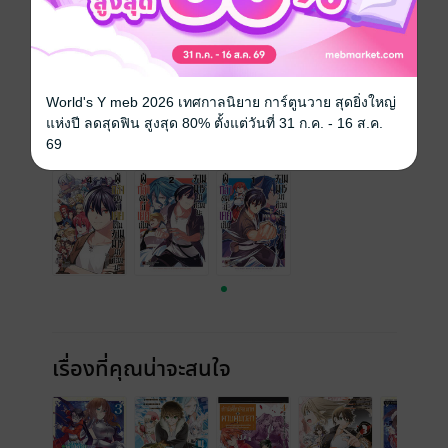
วันที่วางขาย
02 กรกฎาคม 2568
ความยาว
192 หน้า
ราคาปก
135 บาท
World's Y meb 2026 เทศกาลนิยาย การ์ตูนวาย สุดยิ่งใหญ่
แห่งปี ลดสุดฟิน สูงสุด 80% ตั้งแต่วันที่ 31 ก.ค. - 16 ส.ค.
เล่มอื่นๆ ในซีรีส์
ดูทั้งหมด
69
เรื่องที่คุณน่าจะสนใจ