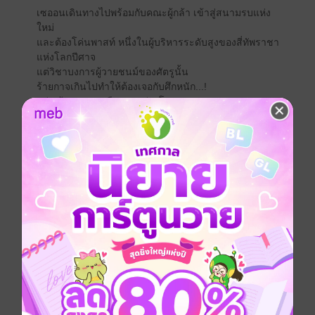
เซออนเดินทางไปพร้อมกับคณะผู้กล้า เข้าสู่สนามรบแห่ง
ใหม่
และต้องโค่นพาสท์ หนึ่งในผู้บริหารระดับสูงของสี่ทัพราชา
แห่งโลกปีศาจ
แต่วิชาบงการผู้วายชนม์ของศัตรูนั้น
ร้ายกาจเกินไปทำให้ต้องเจอกับศึกหนัก...!
ทว่า ด้วยการมาเยือนจากต่างโลก
ทำให้สถานการณ์ทั้งหมดกลับตาลปัตร
เรื่องราวของจอมมารที่กลับมาเกิดใหม่
เป็นสุดยอดผู้กล้า เล่ม 3!!
แอกชัน
ผจญภัย
แฟนตาซี
นิยายญี่ปุ่นแปล
หนังสือแปล
ซีรีส์
ผู้กล้าคนนี้เคยเป็นจอมมารมาก่อนนะ
ประเภทไฟล์
pdf