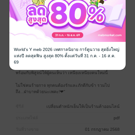
สิ้นสุดเสียงนี้…เธอก็ได้พบกับ “ระบบอีคอมเมิร์ซโบราณ”
ที่สามารถเลือกสิ่งของมาขายในวังหลวงได้!
คราวนี้ละ...ข้าจะขายของและสร้างเนื้อสร้างตัวอีกครั้ง
ใครจะเกลียดข้าหรือจ้องจะปองร้ายจะได้เห็นดีกันแน่!
World's Y meb 2026 เทศกาลนิยาย การ์ตูนวาย สุดยิ่งใหญ่
แห่งปี ลดสุดฟิน สูงสุด 80% ตั้งแต่วันที่ 31 ก.ค. - 16 ส.ค.
ภารกิจตอนนี้คือ รวย รวย รวย!!
69
พร้อมกับพิสูจน์ให้ผู้คนเห็นว่า เหนียงเหนียงคนใหม่นี้
ไม่ใช่คนร้ายกาจ ทุกคนต้องรักและภักดีกับข้า รวมไป
ถึง...ฝ่าบาทด้วยนะเพคะ!❤"
ซีรีส์
เปลี่ยนตำหนักเย็นให้เป็นร้านค้าออนไลน์
ประเภทไฟล์
pdf
วันที่วางขาย
01 กรกฎาคม 2568