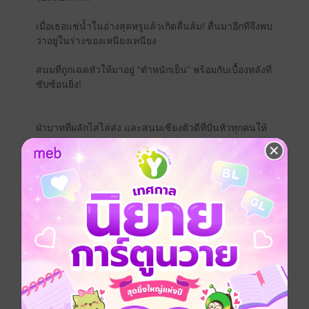
เมื่อเธอแช่น้ำในอ่างสุดหรูแล้วเกิดลื่นล้ม! ตื่นมาอีกทีจึงพบ
ว่าอยู่ในร่างของเหนียงเหนียง
สนมที่ถูกเฉดหัวให้มาอยู่ “ตำหนักเย็น” พร้อมกับเบื้องหลังที่
ซับซ้อนยิ่ง!
ฝ่าบาทที่ผลักไสไล่ส่ง และสนมเซียงตัวดีที่ปั่นหัวทุกคนให้
เกลียดข้า
ไหนจะบ่าวที่หาว่าข้าใจร้ายเป็นยักษ์ กล่าวหาว่าข้าชอบ
วางอำนาจบาตรใหญ่!
ถึงได้มีจุดจบที่ตำหนักเย็นแห่งนี้
หนำซ้ำยังไม่มีเงินซักแดงให้ใช้!! จะบ้าตาย…
อดีตนักธุรกิจรับไม่ได้! เพราะ “ความจนน่ากลัวกว่าความ
ตาย ข้าอยากรวยยยย!”