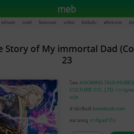
หน้าแรก
ขายดี
ใหม่มาแรง
มาใหม่
โปรโมชัน
ฟรีกระจาย
ฮิต
e Story of My immortal Dad (Com
23
โดย
XIAOMING TAIJI (HUBE
CULTURE CO.,
LTD. / กาญจน
แปล
สำนักพิมพ์
kawebook.com
หมวดหมู่
การ์ตูนทั่วไป