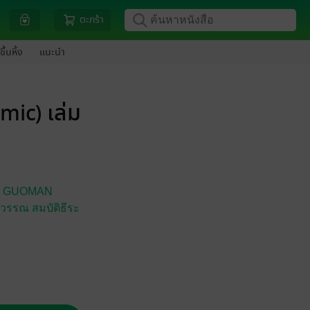
ตะกร้า
ขึ้นหิ้ง
แนะนำ
ic) เล่ม
I) GUOMAN
วรรณ สมบัติธีระ