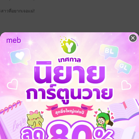
รสาวที่อยากเจอแม่!
หรือพ่อคนนี้จะขัดใจ
ขาก็พร้อมจะทำ!
กจริงหรือไม่
ีวิตกลับพลิกผัน
งมาแต่งงานในฐานะลูกเขยตระกูลหลิง!!!"