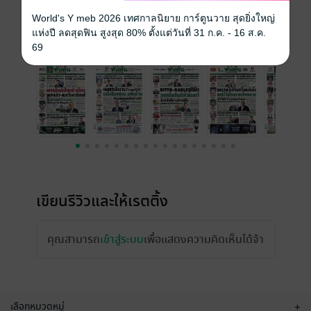
ราคาปก
15 บาท
World's Y meb 2026 เทศกาลนิยาย การ์ตูนวาย สุดยิ่งใหญ่
แห่งปี ลดสุดฟิน สูงสุด 80% ตั้งแต่วันที่ 31 ก.ค. - 16 ส.ค.
ฉบับย้อนหลัง
ดูทั้งหมด
69
เขียนรีวิวและให้เรตติ้ง
คุณสามารถ
เข้าสู่ระบบ
เพื่อแสดงความคิดเห็นได้จ้า
เลือกหมวดหมู่
+