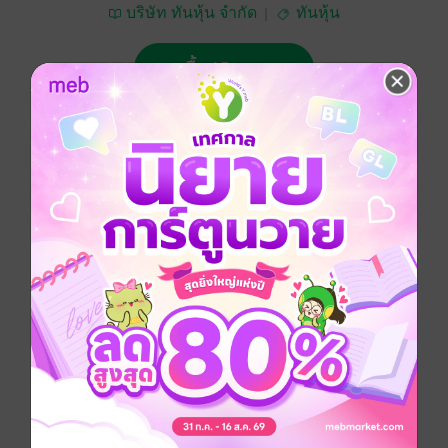
บริษัท ทันหุ้น จำกัด
ทันหุ้น
ซื้อ 15 บาท
No Rating
อยากได้
ซื้อเป็นของขวัญ
ติดตาม
แชร์
ทันหุ้น 1 กรกฎาคม 2568
ประเภทไฟล์
pdf
วันที่วางขาย
30 มิถุนายน 2568
ความยาว
32 หน้า