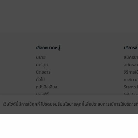
เลือกหมวดหมู่
บริการช
นิยาย
สมัครขาย
การ์ตูน
สมัครอ่
นิตยสาร
วิธีการใ
ทั่วไป
meb co
หนังสือเสียง
Stamp ค
บุฟเฟต์
Gift Co
เงื่อนไข
เว็บไซต์นี้มีการใช้คุกกี้ โปรดยอมรับนโยบายคุกกี้เพื่อประสบการณ์การใช้บริการ
Language
ดาวน์โหลดแอป
นโยบายค
แผนผังเ