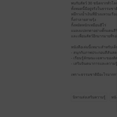
พบกับสัตว์ 30 ชนิดจากทั่วโล
ทั้งหมดนี้มีอยู่จริงในธรรมชาต
หมึกวงน้ำเงินที่มีวงแหวนเรื
กิ้งก่าลายสายรุ้ง
กั้งหมัดหนักเหมือนฮีโร่
แมลงแปลกตาอย่างตั๊กแตนสีรุ
และเพื่อนสัตว์อีกมากมายที่รอ
หนังสือเล่มนี้เหมาะสำหรับเด็ก
- สนุกกับภาพประกอบสีสันส
- เรียนรู้ลักษณะเฉพาะของสั
- เสริมจินตนาการและความรู้
เพราะธรรมชาติมีอะไรมากกว่า
นิทานส่งเสริมความรู้
หนั