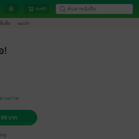
ตะกร้า
ขึ้นหิ้ง
แนะนำ
อ!
 นิทานภาพ
อ 99 บาท
ing