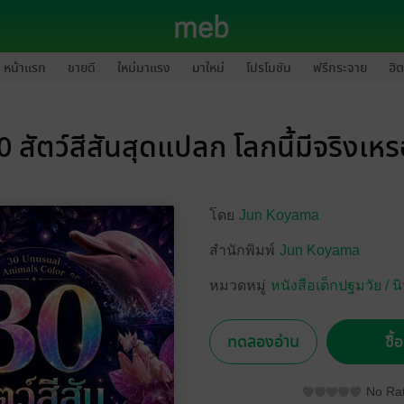
หน้าแรก
ขายดี
ใหม่มาแรง
มาใหม่
โปรโมชัน
ฟรีกระจาย
ฮิต
0 สัตว์สีสันสุดแปลก โลกนี้มีจริงเหร
โดย
Jun Koyama
สำนักพิมพ์
Jun Koyama
หมวดหมู่
หนังสือเด็กปฐมวัย /
ทดลองอ่าน
ซื้
No Rat