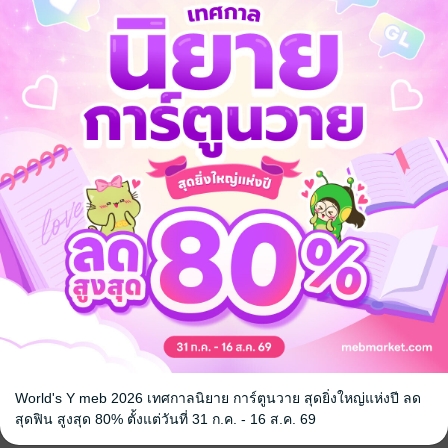
กที่มีสีสันสุดแปลกตา บางตัวเปลี่ยนสีได้ บางตัวเป็นลายรุ้ง บางตัวแวววา
ิ!
องแสง
้ง
ให้เด็ก ๆ ไปทำความรู้จัก
วัย 5-10 ปี
ดใส
ตว์แต่ละชนิด
รอบตัวอย่างเพลิดเพลิน
ที่เราคิด มาเปิดโลกกับสีสันของสัตว์สุดมหัศจรรย์กันเถอะ!
งสือภาพ
World's Y meb 2026 เทศกาลนิยาย การ์ตูนวาย สุดยิ่งใหญ่แห่งปี ลด
สุดฟิน สูงสุด 80% ตั้งแต่วันที่ 31 ก.ค. - 16 ส.ค. 69