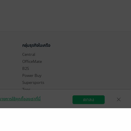
กลุ่มธุรกิจในเครือ
Central
OfficeMate
B2S
Power Buy
Supersports
Tops
Hytexts
ายการใช้คุกกี้ของเราที่นี่
ตกลง
สมัครขายอีบุ๊ก
วิธีการใช้งาน
ติดต่อเรา