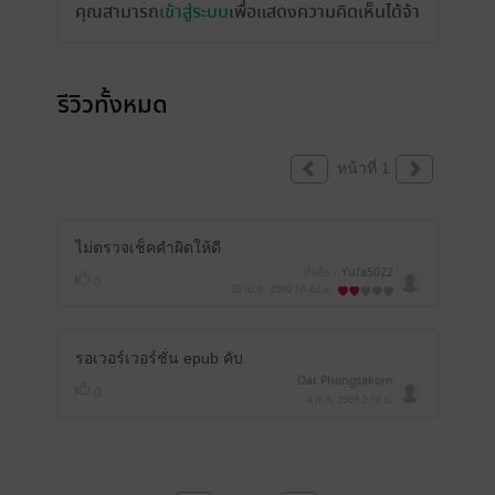
คุณสามารถ
เข้าสู่ระบบ
เพื่อแสดงความคิดเห็นได้จ้า
รีวิวทั้งหมด
หน้าที่ 1
ไม่ตรวจเช็คคำผิดให้ดี
มีแล้ว -
Yufa5022
0
25 เม.ย. 2569
16:42 น.
รอเวอร์เวอร์ชั่น epub คับ
Oat Phongsakorn
0
4 ก.ค. 2568
2:19 น.