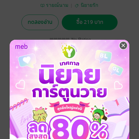
รายณ์นาม
นิยายรัก
ทดลองอ่าน
ซื้อ 219 บาท
No Rating
อยากได้
ซื้อเป็นของขวัญ
ติดตาม
แชร์
เขาคือบางสิ่งที่เข้ามาป้วนเปี้ยนในชีวิตข้าจนมันตาลปัตร
ไม่เป็นท่าเช่นนี้
"ผมกำลังหาบางอย่างจากคุณ"
"ท่านมันร้าย"
ดรามา
โรแมนติก
ย้อนยุค/พีเรียด
ครอบครัว