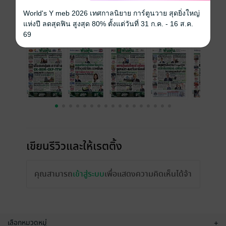
ราคาปก
15 บาท
World's Y meb 2026 เทศกาลนิยาย การ์ตูนวาย สุดยิ่งใหญ่
แห่งปี ลดสุดฟิน สูงสุด 80% ตั้งแต่วันที่ 31 ก.ค. - 16 ส.ค.
ฉบับย้อนหลัง
ดูทั้งหมด
69
เขียนรีวิวและให้เรตติ้ง
คุณสามารถ
เข้าสู่ระบบ
เพื่อแสดงความคิดเห็นได้จ้า
เลือกหมวดหมู่
+