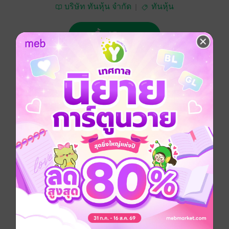
บริษัท ทันหุ้น จำกัด
ทันหุ้น
ซื้อ 15 บาท
No Rating
อยากได้
ซื้อเป็นของขวัญ
ติดตาม
แชร์
ทันหุ้น 2 กรกฎาคม 2568
ประเภทไฟล์
pdf
วันที่วางขาย
01 กรกฎาคม 2568
ความยาว
32 หน้า