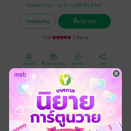
ต้นคราม
ความรู้สึกดีๆ (Feel
Good)
ทดลองอ่าน
ซื้อ 35 บาท
5.00
1 Rating
อยากได้
ซื้อเป็นของขวัญ
ติดตาม
แชร์
การเคี่ยวน้ำตาลบนความร้อนที่พอเหมาะไม่อ่อน ไม่แรง
จนเกินไป รอคอยเวลาที่น้ำตาลค่อยๆ ละลาย ใส่ใจคนไป
เรื่อยๆ จากน้ำตาลจะกลายมาเป็นคาราเมลสีน้ำตาลส้ม
เนื้อสัมผัสละเอียด กลิ่นหอมลอยฟุ้ง ที่เราชื่นชอบกันดี ชีวิต
คนเราก็คงเป็นเช่นนั้น ผ่านความทุกข์ร้อน ความสุขสม
หยาดน้ำตา บททดสอบจากโชคชะตาจึงกลั่นกรองออกมา
เป็นเราที่เติบโตขึ้นในทุกวันนี้
เรื่องเล่าเคล้าคาราเมล คือ ประสบการณ์ชีวิตที่ผู้เขียน