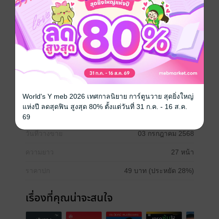
อยากจะแบ่งปันร่วมกันกับผู้อ่านที่รักว่าในตลอดระยะเวลา
ที่ใช้ชีวิตมา โลกใบนี้สอนให้รู้ว่า...
ยินดีที่ได้กลับมาเขียนอีกครั้ง
ต้นคราม
กำลังใจ
ความรัก
World's Y meb 2026 เทศกาลนิยาย การ์ตูนวาย สุดยิ่งใหญ่
แห่งปี ลดสุดฟิน สูงสุด 80% ตั้งแต่วันที่ 31 ก.ค. - 16 ส.ค.
ประเภทไฟล์
pdf
69
วันที่วางขาย
03 กรกฎาคม 2568
ความยาว
27 หน้า
ราคาปก
49 บาท (ประหยัด 28%)
เรื่องที่คุณน่าจะสนใจ