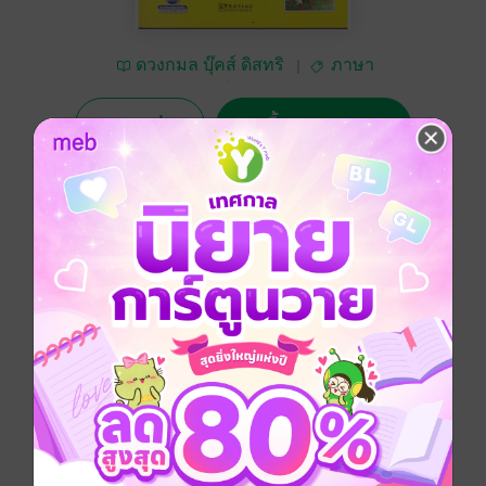
ดวงกมล บุ๊คส์ ดิสทริ
ภาษา
บิวเตอร์
ทดลองอ่าน
ซื้อ 195 บาท
No Rating
อยากได้
ซื้อเป็นของขวัญ
ติดตาม
แชร์
ฝึกพูดภาษาจีนอย่างง่ายๆ หมวด บทสนทนาภาษาจีน
สำหรับการท่องเที่ยว
ภาษาจีน
หนังสือแปล