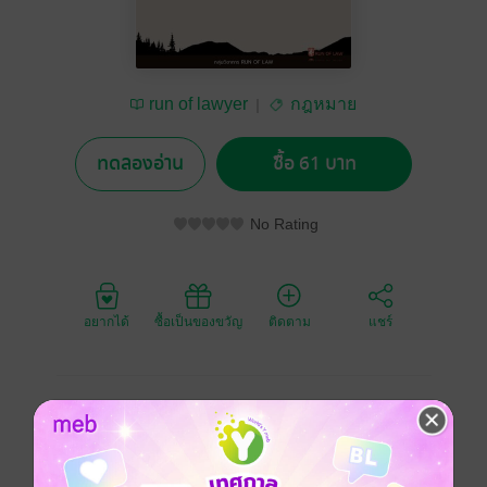
run of lawyer
กฎหมาย
ทดลองอ่าน
ซื้อ 61 บาท
No Rating
อยากได้
ซื้อเป็นของขวัญ
ติดตาม
แชร์
พระราชบัญญัติระเบียบข้าราชการพลเรือน พ.ศ. ๒๕๕๑
แก้ไขเพิ่มเติมโดย พระราชบัญญัติระเบียบข้าราชการ
พลเรือน (ฉบับที่ ๓) พ.ศ. ๒๕๖๒