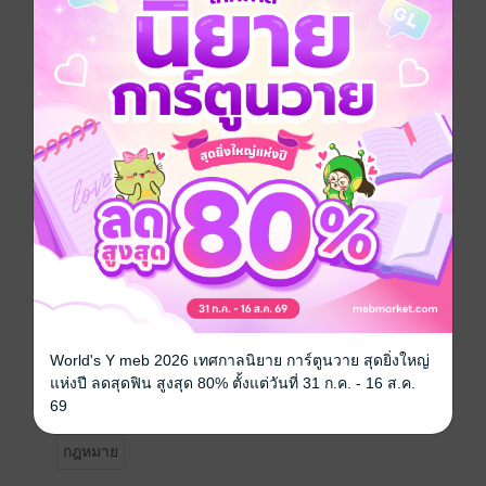
หมายเหตุ :- เหตุผลในการประกาศใช้พระราชบัญญัติฉบับ
นี้ คือ โดยที่ปัจจุบันปรากฏปัญหาความไม่สอดคล้องกัน
ระหว่างบทบัญญัติของกฎหมายว่าด้วยการดำเนินการทาง
วินัยของข้าราชการฝ่ายพลเรือนประเภทต่าง ๆ ส่งผลให้
เกิดความไม่เป็นธรรม และไม่เสมอภาคในการดำเนินการ
ทางวินัยแก่ข้าราชการซึ่งออกจากราชการไปแล้ว
นอกจากนี้ ยังมีปัญหาความแตกต่างระหว่างกฎหมายว่า
ด้วยการดำเนินการทางวินัยของข้าราชการฝ่ายพลเรือน
กับกฎหมายขององค์กรตรวจสอบการทุจริต ซึ่งทำให้การ
ดำเนินการทางวินัยเพื่อพิจารณาลงโทษแก่ข้าราชการที่ถูก
องค์กรตรวจสอบการทุจริตชี้มูลความผิดหลังออกจาก
ราชการไปแล้วในบางกรณีไม่อาจดำเนินการตามฐาน
ความผิดที่ชี้มูลได้ ดังนั้น สมควรให้การดำเนินการทาง
วินัยแก่ผู้ซึ่งออกจากราชการเป็นมาตรฐานเดียวกันและ
สอดคล้องกับกฎหมายขององค์กรตรวจสอบการทุจริต อัน
จะเป็นกลไกหนึ่งที่ทำให้การป้องกันและปราบปรามการ
World's Y meb 2026 เทศกาลนิยาย การ์ตูนวาย สุดยิ่งใหญ่
ทุจริตสัมฤทธิ์ผลมากยิ่งขึ้น จึงจำเป็นต้องตราพระราช
แห่งปี ลดสุดฟิน สูงสุด 80% ตั้งแต่วันที่ 31 ก.ค. - 16 ส.ค.
บัญญัตินี้
69
กฎหมาย