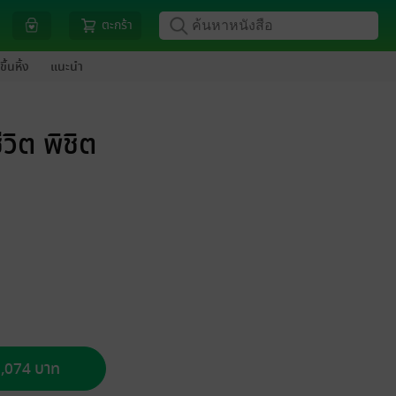
ตะกร้า
ขึ้นหิ้ง
แนะนำ
ิต พิชิต
 1,074 บาท