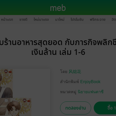
หน้าแรก
ขายดี
ใหม่มาแรง
มาใหม่
โปรโมชัน
ฟรีกระจาย
ฮิต
บร้านอาหารสุดยอด กับภารกิจพลิกชีว
เงินล้าน เล่ม 1-6
โดย
风熄花
สำนักพิมพ์
EnjoyBook
หมวดหมู่
นิยายแฟนตาซี
ทดลองอ่าน
ซื้อ