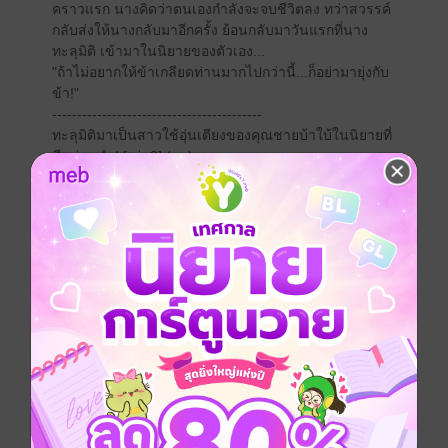
คราวแรก นางคิดว่าตนเองกำลังจะจบชีวิตลง ทว่าสวรรค์
กลับส่งให้นางกลับมาอีกครั้ง ย้อนกลับมาวันแรกที่นาง
ทะลุมิติ เข้ามาในนิยายของตัวเอง...
"ถ้าไม่อยากให้ข้าเกลียดท่านมากไปกว่านี้...ก็อย่ามายุ่งกับ
ข้า!"
------------------------------------------
ทะลุมิติมาเป็นสาวใช้อุ่นเตียงของคุณชายบ้าใบ้ในนิยายที่
มีแค่บทนำ! [เล่ม2] (จบ)
จีนโบราณ
ทะลุมิติ
โรแมนติก
ย้อนยุค/พีเรียด
เกิดใหม่
ซีรีส์
ทะลุมิติมาเป็นสาวใช้อุ่นเตียงของคุณชายบ้าใบ้ในนิยายที่
มีแค่บทนำ!
ประเภทไฟล์
pdf, epub
(สารบัญ)
วันที่วางขาย
04 กรกฎาคม 2568