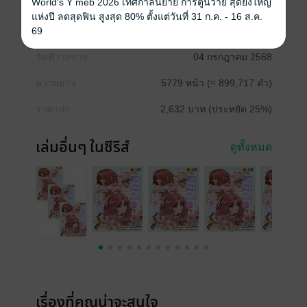
World's Y meb 2026 เทศกาลนิยาย การ์ตูนวาย สุดยิ่งใหญ่
ซีรีส์
กลับมาเกิดเป็นภรรยาอ้วนยุค 90
แห่งปี ลดสุดฟิน สูงสุด 80% ตั้งแต่วันที่ 31 ก.ค. - 16 ส.ค.
69
ประเภทไฟล์
pdf, epub
วันที่วางขาย
04 กรกฎาคม 2568
ความยาว
5779 หน้า (≈ 899,717 คำ)
ราคาปก
2,632 บาท (ประหยัด 25%)
เล่มอื่นๆ ในซีรีส์
ดูทั้งหมด
เรื่องที่คุณน่าจะสนใจ