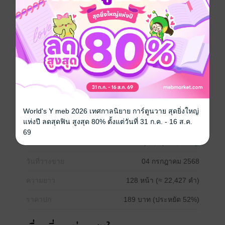
แฝดมาด้วย 2 คน
ออดี้ และ ปอร์เช่: สองแฝดตัวจิ๋วสุดอัจฉริยะ ปากคมกริบ
เจ้าเล่ห์เกินวัย ผู้มาพร้อมแผนการ ที่จะปราบพ่อจอมป่า
เถื่อน และจัดการนางร้ายตัวแสบอย่าง ลลิล ที่คอยตาม
รังควานแม่ไม่เลิก!
เมื่อพ่อจอมวายร้ายต้องเจอความน่ารักแกมโกงของลูก เมื่อ
แม่ผู้เข้มแข็งต้องกลับไปเผชิญหน้ากับอดีต! และเมื่อนาง
ร้ายต้องเจอผลกรรมจากแผนร้ายของเด็กตัวกะเปี๊ยก!
งานนี้ความรัก ความแค้น ความผูกพัน จะลงเอยด้วยความ
สุข หรือหายนะกันแน่?
แผนการสุดป่วนของสองแฝดซูเปอร์คาร์ ที่ทุกคนต้องหลง
World's Y meb 2026 เทศกาลนิยาย การ์ตูนวาย สุดยิ่งใหญ่
รัก
แห่งปี ลดสุดฟิน สูงสุด 80% ตั้งแต่วันที่ 31 ก.ค. - 16 ส.ค.
69
ประเภทไฟล์
pdf, epub
(สารบัญ)
วันที่วางขาย
04 กรกฎาคม 2568
ความยาว
128 หน้า (≈ 22,427 คำ)
ราคาปก
189 บาท (ประหยัด 52%)