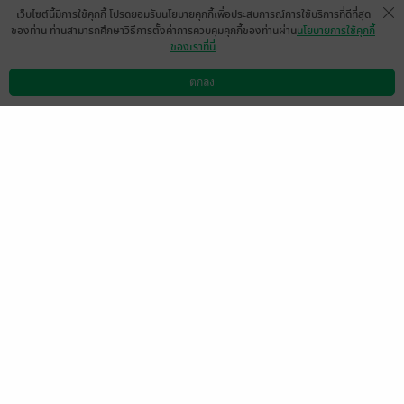
เว็บไซต์นี้มีการใช้คุกกี้ โปรดยอมรับนโยบายคุกกี้เพื่อประสบการณ์การใช้บริการที่ดีที่สุด
ของท่าน ท่านสามารถศึกษาวิธีการตั้งค่าการควบคุมคุกกี้ของท่านผ่าน
นโยบายการใช้คุกกี้
ของเราที่นี่
สนุกมากค่ะ
Tik Duangporn Pengpat
ตกลง
ดาวน์โหลดแอป
วิธีการใช้งาน
ติดต่อเรา
0
4 ส.ค. 2568
3:41 น.
มีแล้ว -
aree.j
มีแล้ว -
Chonthicha656
8
8 ก.ค. 2568
22:35 น.
5 ก.ค. 2568
3:55 น.
เพ่ยหลิน (佩琳)
5 ก.ค. 2568
3:17 น.
หน้าที่ 1
เลือกหมวดหมู่
+