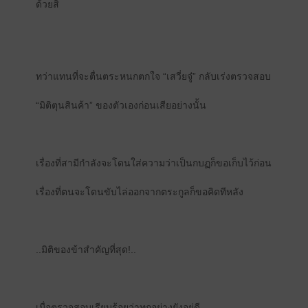
ด้วยสิ
ทว่าแทนที่จะตื่นตระหนกตกใจ “เสวี่ยจู๋” กลับเร่งตรวจสอบ
“มิติตุนสินค้า” ของตัวเองก่อนเสียอย่างนั้น
เรื่องที่สามีกำลังจะโดนใส่ความว่าเป็นกบฏก็ขอเก็บไว้ก่อน
เรื่องที่ตนจะโดนขับไล่ออกจากตระกูลก็ขอคิดทีหลัง
..มิติของข้าสำคัญที่สุด!..
เมื่อตรวจสอบเรียบร้อยว่าทุกอย่างยังอยู่ดี