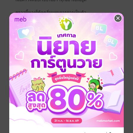
คราวนี้นางก็ต้องเริ่มแผนการการเป็นตัว
ละคร(ประกอบ)ให้แนบเนียน(?)ทันที
โดยการแกล้งเมามายตามบท
แล้วค่อยตลบหลัง.. กวาดเอาทรัพย์สินในท้องพระคลังมาไว้
กับตัว
คลังสมบัติจวนโหว - Complete
จวนอ๋อง - Complete
ท้องพระคลังฮ่องเต้ - Complete
คลังสมบัติของฮองเฮา - Complete