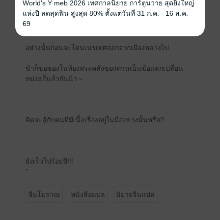
World's Y meb 2026 เทศกาลนิยาย การ์ตูนวาย สุดยิ่งใหญ่
แห่งปี ลดสุดฟิน สูงสุด 80% ตั้งแต่วันที่ 31 ก.ค. - 16 ส.ค.
69
ในเมื่อฮ่องเต้หมาเน่าอย่างท่านต้องการจะริบทรัพย์สามีข้า
อย่างนั้นก่อนจะโดนเนรเทศออกจากเมืองหลวงไป
ข้าก็ขอของในท้องพระคลังของท่านเป็นข้อแลกเปลี่ยน
หน่อยก็แล้วกันน้า～
คิดจะสู้กับคนที่มีเนื้อเรื่องอยู่ในมืออย่างนั้นหรือ?
ยังเร็วไปร้อยปี!!!
"
จีนโบราณ
หนังสือแปล
นิยายจีนแปล