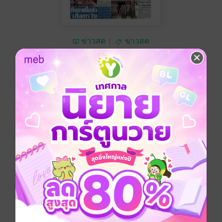
ข่าวสด
ข่าวสด
ซื้อ 10 บาท
No Rating
อยากได้
ซื้อเป็นของขวัญ
ติดตาม
แชร์
หนังสือพิมพ์ข่าวสด วันศุกร์ที่ 4 กรกฎาคม พ.ศ.2568
ประเภทไฟล์
pdf