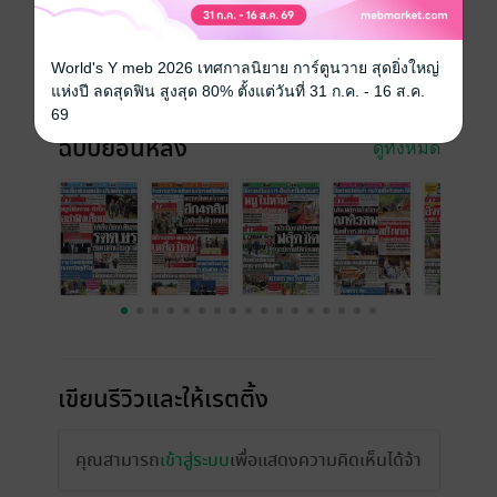
วันที่วางขาย
03 กรกฎาคม 2568
ความยาว
16 หน้า
World's Y meb 2026 เทศกาลนิยาย การ์ตูนวาย สุดยิ่งใหญ่
ราคาปก
10 บาท
แห่งปี ลดสุดฟิน สูงสุด 80% ตั้งแต่วันที่ 31 ก.ค. - 16 ส.ค.
69
ฉบับย้อนหลัง
ดูทั้งหมด
เขียนรีวิวและให้เรตติ้ง
คุณสามารถ
เข้าสู่ระบบ
เพื่อแสดงความคิดเห็นได้จ้า