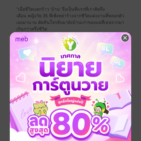
"เมื่อชีวิตแตกร้าว ‘บ้าน’ จึงเป็นที่แรกที่เราคิดถึง
เดือน หญิงวัย 35 ที่เพิ่งหย่าร้างจากชีวิตแต่งงานที่หลอกตัว
เองมานาน ตัดสินใจกลับมายังบ้านเก่าของแม่ที่เธอจากมา
เกินกว่าครึ่งชีวิต
บ้านไม้ครึ่งปูนที่เงียบงันหลังนั้น เหมือนยังจดจำเสียง
หัวเราะ รอยเท้า และน้ำตาเมื่อครั้งวันวาน
แต่สิ่งที่เธอไม่เคยรู้
คือในความเงียบเหล่านั้น กำลังซ่อน ‘เงาของใครบางคน’
ที่ไม่เคยถูกพูดถึง
จดหมายเก่าในห้องเก็บของ
ฝันซ้ำ ๆ ของเด็กหญิงผมเปีย
หลุมศพไร้ชื่อหลังวัด
และบันทึกที่เขียนด้วยลายมือแม่
ทุกชิ้นส่วนของอดีตกำลังรวมตัวกัน
เพื่อพาเธอค้นหาความจริงที่ไม่ใช่แค่ความลับในบ้าน
แต่เป็นความลับในหัวใจของเธอเอง
‘เงาเดือน ใต้บ้านแม่’
คือนิยายชีวิตที่บอกเล่าเรื่องของความผูกพัน ความสูญเสีย
และการให้อภัย
เรื่องราวของคนธรรมดาที่กลับไปบ้าน