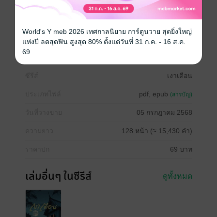
แล้วพบว่า คนที่จากไป ไม่เคยหายไปจากใจเลย"
ดรามา
สืบสวน / นักสืบ
ย้อนยุค/พีเรียด
World's Y meb 2026 เทศกาลนิยาย การ์ตูนวาย สุดยิ่งใหญ่
แห่งปี ลดสุดฟิน สูงสุด 80% ตั้งแต่วันที่ 31 ก.ค. - 16 ส.ค.
แอบรัก
ครอบครัว
69
ซีรีส์
เงาเดือน
ประเภทไฟล์
pdf, epub
(สารบัญ)
วันที่วางขาย
05 กรกฎาคม 2568
ความยาว
128 หน้า (≈ 15,430 คำ)
ราคาปก
69 บาท
เล่มอื่นๆ ในซีรีส์
ดูทั้งหมด