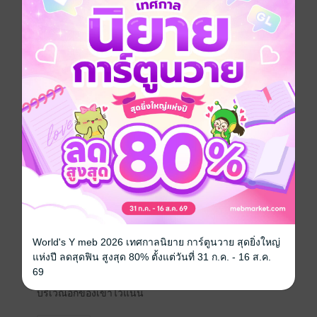
กลับกลายเป็นเขาเองที่ยอมสยบแทบเท้านาง และพร้อมจะ
ขย้ำทุกคนที่กล้าแตะต้อง "ของรัก" ของเขา
+++
"ตัวเล็กแค่นี้ ยังจะริอาจหนีอีก" เขาก้มลงมองวงพักตร์งามที่
เปรอะเปื้อนของนาง ดวงตาคมกริบของเขาทอประกาย
วาววับอย่างที่ไม่เคยเป็นมาก่อน
เขากระชับอ้อมแขนให้แน่นขึ้นอีกเล็กน้อย ก้มลงจนริม
ฝีปากแทบจะชิดใบหูของนาง แล้วกระซิบด้วยเสียงพร่าที่
ทรงพลังและอันตราย
"ดื้ออีกนิด พ่อจะจับกินให้สิ้นซาก"
ถ้อยคำนั้นราวกับอสนีบาตที่ฟาดลงกลางใจดวงน้อยของซู
World's Y meb 2026 เทศกาลนิยาย การ์ตูนวาย สุดยิ่งใหญ่
มี่เหยา หัวใจของนางเต้นระส่ำไม่เป็นขบวน ความร้อน
แห่งปี ลดสุดฟิน สูงสุด 80% ตั้งแต่วันที่ 31 ก.ค. - 16 ส.ค.
วาบแล่นไปทั่วใบหน้าจนแดงก่ำไล่ไปถึงใบหู นางทั้งโกรธ
69
ทั้งอาย ทั้งกลัว จนทำได้เพียงเบือนหน้าหนีและกำเสื้อ
บริเวณอกของเขาไว้แน่น