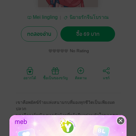
Mei lingling
นิยายรักจีนโบราณ
ทดลองอ่าน
ซื้อ 69 บาท
No Rating
อยากได้
ซื้อเป็นของขวัญ
ติดตาม
แชร์
เขาคือพยัคฆ์ร้ายแห่งสนามรบที่มองทุกชีวิตเป็นเพียงมด
ปลวก
นางคือองค์หญิงเชลยตัวน้อยที่กล้าดีมาข่วนหัวใจของเขา
เล่น
จากที่คิดจะกักขังนางไว้เป็นเพียงของเล่นแก้เบื่อ สุดท้าย