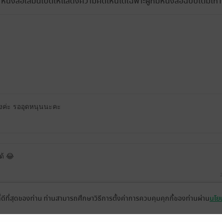
หนังสือเล่มนี้เปิดให้แสดงความคิดเห็นได้เฉพาะผู้ที่มีหนังสือฉบับเต็มเท่าน
้างค่ะ รออุดหนุนนะคะ
ได้ 😂
ที่ดีที่สุดของท่าน ท่านสามารถศึกษาวิธีการตั้งค่าการควบคุมคุกกี้ของท่านผ่าน
นโยบ