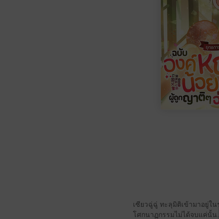
เซียวฉู่ฉู่ ทะลุมิติเข้ามาอย
โศกนาฏกรรมไม่ได้จบแค่นั้น..