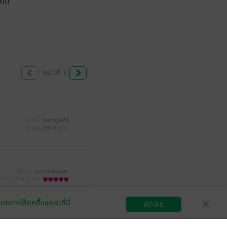
ั้น
หน้าที่ 1
มีแล้ว -
patinya78
21 ก.ย. 2568
0:37 น.
มีแล้ว -
neenadragon
26 ก.ค. 2568
13:8 น.
ายการใช้คุกกี้ของเราที่นี่
ตกลง
สมัครขายอีบุ๊ก
วิธีการใช้งาน
ติดต่อเรา
มีแล้ว -
Cmp2536