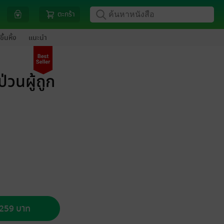
ตะกร้า
ขึ้นหิ้ง
แนะนำ
วนผู้ถูก
อ 259 บาท