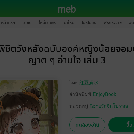
หน้าแรก
ขายดี
ใหม่มาแรง
มาใหม่
โปรโมชัน
ฟรีกระจาย
ฮิต
พิชิตวังหลังฉบับองค์หญิงน้อยจอมป่
ญาติ ๆ อ่านใจ เล่ม 3
โดย
红豆煮水
สำนักพิมพ์
EnjoyBook
หมวดหมู่
นิยายรักจีนโบราณ
ทดลองอ่าน
ซื้