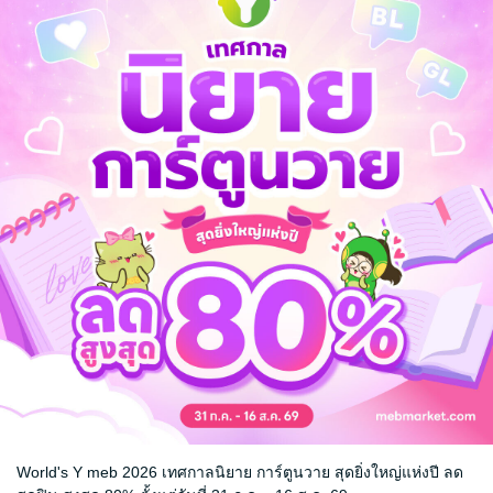
นจะเดือดร้อน!!
.. มารดา บิดา พี่ชาย ท่านตา ท่านยายกลับได้ยินเสียงในใจของนางซะอย่างงั้น!
ึงต่างก็จับจ้องมายังทารกในผ้าอ้อม... ที่อาจเป็นกุญแจเปลี่ยนชะตาทั้งแผ่นด
นิยายจีนแปล
World's Y meb 2026 เทศกาลนิยาย การ์ตูนวาย สุดยิ่งใหญ่แห่งปี ลด