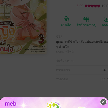
5.00
19 
อยากได้
ซื้อเป็นของขวัญ
ติด
ซีรีส์
ยุทธการพิชิตวังหลังฉบับองค์หญิงน้อ
ๆ อ่านใจ
ประเภทไฟล์
วันที่วางขาย
ความยาว
643
ราคาปก
399 
ู่ในร่างองค์หญิงแบเบาะที่อีกไม่นานจะต้องตายเพราะไข้หวัดตามบทในนิยายที่เคย
. ทั้งตระกูลฝั่งมารดาของนางยังจะถูกกวาดล้างโดยฝีมือของ ฟู่ฉากุ้ยเฟย นาง