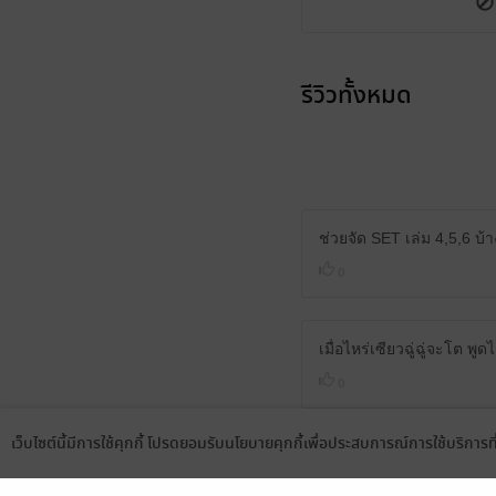
รีวิวทั้งหมด
ช่วยจัด SET เล่ม 4,5,6 บ
0
เมื่อไหร่เซียวฉู่ฉู่จะโต พูด
0
เว็บไซต์นี้มีการใช้คุกกี้ โปรดยอมรับนโยบายคุกกี้เพื่อประสบการณ์การใช้บริการ
Language
ดาวน์โหลดแอป
รอเล่ม 4
0